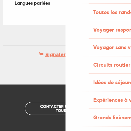
Langues parlées
Langues parlées
Toutes les ran
Voyager respo
Voyager sans v
Signaler une erreur
Circuits routier
Idées de séjou
Expériences à 
CONTACTER UN OFFICE DE
TOURISME
Grands Evènem