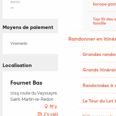
euros
Escape game
—
Top 10 des a
famille
Moyens de paiement
Randonner en itiné
Virements
Grandes rando
Localisation
Grands itinérai
Fournet Bas
Randonnées à c
1019 route du Vayssayre, Fournet Bas, 46700
Saint-Martin-le-Redon
Le Tour du Lot 
M'y rendre
J'y vais en train !