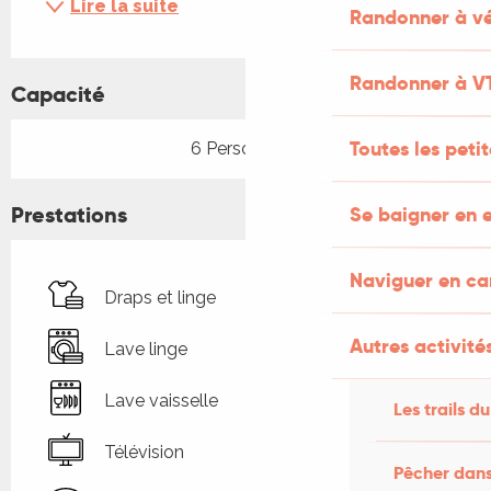
Lire la suite
Randonner à vé
Randonner à V
Capacité
Toutes les peti
6 Personne(s)
Prestations
Se baigner en e
Naviguer en c
Draps et linge
Autres activités
Lave linge
Lave vaisselle
Les trails du
Télévision
Pêcher dans