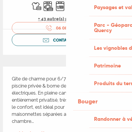
Draps et linge
Lave linge
Lave vaisselle
Télévision
WiFi
Jeux pour enfants 
Paysages et val
+ 43 autre(s) prestation(s)
Parc - Géoparc
06 08 28 67
▒▒
Quercy
CONTACTEZ-NOUS
Les vignobles d
Patrimoine
Description
Gîte de charme pour 6/7 personnes, tout confort, 
Produits du ter
piscine privée & borne de recharge pour véhicules 
électriques. En pleine campagne, cet ensemble 
entièrement privatisé, très calme et doté de tout 
Bouger
le confort, est idéal pour 2 couples et 2 enfants (2 
maisonnettes séparées avec pour chaque 
Randonner à v
chambre...