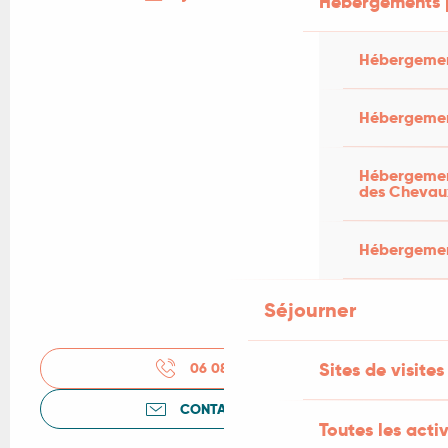
Hébergements 
Hébergemen
Hébergemen
Hébergement
des Chevau
Hébergement
Séjourner
Sites de visites
06 08 28 67
▒▒
CONTACTEZ-NOUS
Toutes les activ