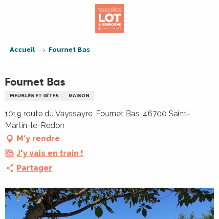
Aller
au
contenu
principal
Accueil
Fournet Bas
Fournet Bas
MEUBLÉS ET GÎTES
MAISON
1019 route du Vayssayre, Fournet Bas, 46700 Saint-
Martin-le-Redon
M'y rendre
J'y vais en train !
Partager