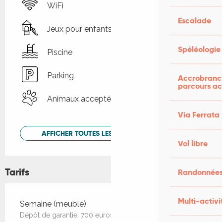
WiFi
Escalade
Jeux pour enfants / Espace jeux
Spéléologie
Piscine
Parking
Accrobranch
parcours ac
Animaux acceptés
Via Ferrata
AFFICHER TOUTES LES PRESTATIONS
Vol libre
Tarifs
Randonnées
Multi-activi
Tarifs 2026
Semaine (meublé)
Dépôt de garantie: 700 euros. Ménage et linge: 120