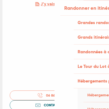
J'y vais en train !
Randonner en itiné
Grandes rando
Grands itinérai
Randonnées à c
Le Tour du Lot 
Hébergements 
Hébergemen
06 86 06 85
▒▒
CONTACTEZ-NOUS