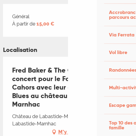
Accrobranch
Tarifs 2026
Général
parcours ac
À partir de
15,00 €
Via Ferrata
Localisation
Vol libre
Fred Baker & The Gamblers en
Randonnées
concert pour le Folk Club de
Cahors avec leur distillation du
Multi-activi
Blues au château de Labastide-
Marnhac
Escape game
Château de Labastide-Marnhac, 46090
Top 10 des a
Labastide-Marnhac
famille
M'y rendre