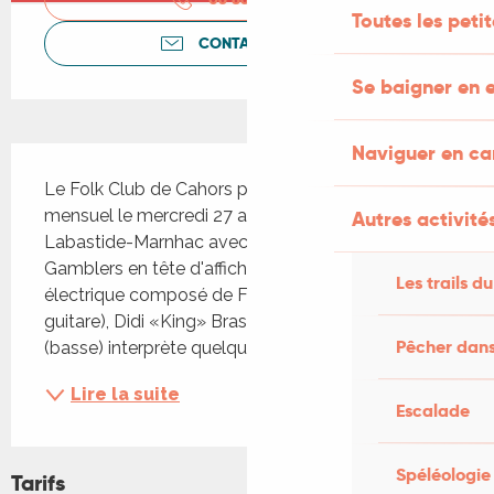
Toutes les peti
CONTACTEZ-NOUS
Se baigner en e
Naviguer en c
Description
Le Folk Club de Cahors présente son concert 
mensuel le mercredi 27 août au Château de 
Autres activités
Labastide-Marnhac avec Fred Baker & The 
Gamblers en tête d'affiche. Créé en 2024, ce trio 
Les trails du
électrique composé de Fred Baker (chant, 
guitare), Didi «King» Brassac (batterie) et Mitch 
Pêcher dans
(basse) interprète quelques-uns...
Lire la suite
Escalade
Spéléologie
Tarifs