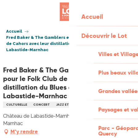
Aller
au
Accueil
contenu
principal
Accueil
Découvrir le Lot
Fred Baker & The Gamblers en concert pour le Folk Club
de Cahors avec leur distillation du Blues au château de
Labastide-Marnhac
Villes et Villag
Fred Baker & The Gamblers en concert
Plus beaux vill
pour le Folk Club de Cahors avec leur
distillation du Blues au château de
Grandes vallée
Labastide-Marnhac
CULTURELLE
CONCERT
JAZZ ET BLUES
MUSIQUE
Paysages et val
Château de Labastide-Marnhac, 46090 Labastide-
Marnhac
Parc - Géoparc
M'y rendre
Quercy