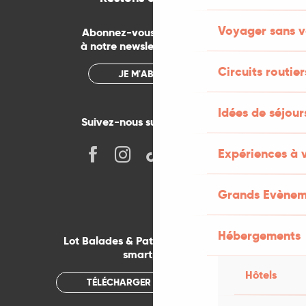
Voyager sans v
Abonnez-vous gratuitement
à notre newsletter mensuelle
Circuits routier
JE M'ABONNE
Idées de séjou
Suivez-nous sur les réseaux !
Expériences à 
Grands Evènem
Hébergements
Lot Balades & Patrimoines sur votre
smartphone
Hôtels
TÉLÉCHARGER L'APPLICATION