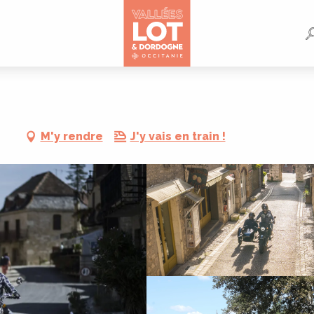
M'y rendre
J'y vais en train !