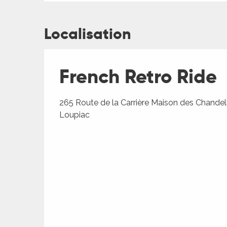
rs
Localisation
ns
French Retro Ride
ue
265 Route de la Carrière Maison des Chandel
Loupiac