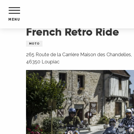
Aller
Accueil
French Retro Ride
au
contenu
MENU
principal
French Retro Ride
NTS
MENTS
MOTO
S
URS
265 Route de la Carrière Maison des Chandelles,
46350 Loupiac
du Lot
dans
s le
e