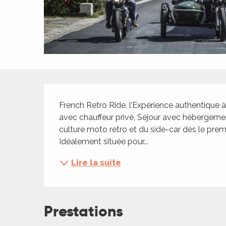
ches,
 et
car
ues
a
Description
ents
French Retro Ride, l’Expérience authentique à
es
avec chauffeur privé, Séjour avec hébergement
ents
culture moto retro et du side-car dès le pre
es
ités
Idéalement située pour...
ames
Lire la suite
piste
 faire
Prestations