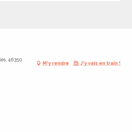
les, 46350
M'y rendre
J'y vais en train !