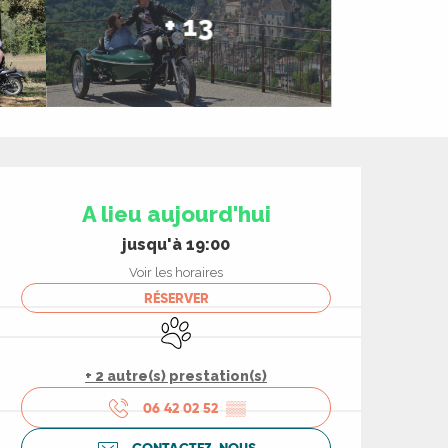
+ 13
Ouverture et coord
A lieu aujourd'hui
jusqu'à 19:00
Voir les horaires
RÉSERVER
Animaux acceptés
+ 2 autre(s) prestation(s)
06 42 02 52
▒▒
CONTACTEZ-NOUS