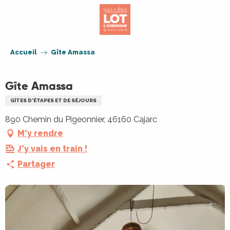
Aller
au
contenu
principal
Accueil
Gîte Amassa
Gîte Amassa
GÎTES D'ÉTAPES ET DE SÉJOURS
890 Chemin du Pigeonnier, 46160 Cajarc
M'y rendre
J'y vais en train !
Partager