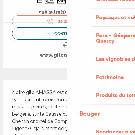
+ 28 autre(s) prestation(s)
Paysages et val
06 22 37 20
▒▒
CONTACTEZ-NOUS
Parc - Géoparc
Quercy
www.giteamassa.com
Les vignobles d
Patrimoine
Description
Notre gite AMASSA est situé au coeur d'un Mas 
Produits du ter
typiquement lotois comprenant verger, petits 
murs de pierres, séchoir à tabac, cazelle et petite 
Bouger
bergerie, sur le Causse du Quercy, sur le GR65, le 
Chemin originel de Compostelle. La distance 
Figeac/Cajarc étant de 31 km, notre gite est 
Randonner à v