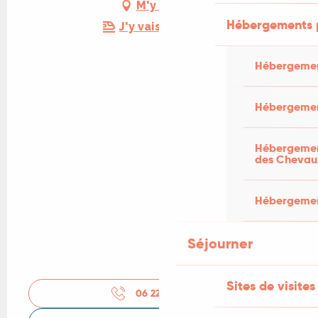
M'y rendre
Hébergements 
J'y vais en train !
Hébergemen
Hébergemen
Hébergement
des Chevau
Hébergement
Séjourner
Sites de visites
06 22 37 20
▒▒