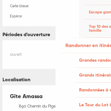
Carte bleue
Escape game
Espèce
Top 10 des a
famille
Périodes d'ouverture
Randonner en itiné
ouvert
Grandes rando
Grands itinérai
Localisation
Randonnées à c
Gîte Amassa
Le Tour du Lot 
890 Chemin du Pigeonnier, 46160 Cajarc