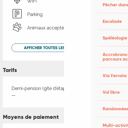
WiFi
Pêcher dans
Parking
Escalade
Animaux acceptés
Spéléologie
AFFICHER TOUTES LES PRESTATIONS
Accrobranch
parcours ac
Tarifs
Via Ferrata
Tarifs 2026
Demi-pension (gîte d'étape)
Vol libre
—
Randonnées
Moyens de paiement
Multi-activi