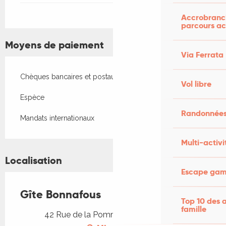
Accrobranch
parcours ac
Moyens de paiement
Via Ferrata
Chèques bancaires et postaux
Vol libre
Espèce
Randonnées
Mandats internationaux
Multi-activi
Localisation
Escape game
Gîte Bonnafous
Top 10 des a
famille
42 Rue de la Pomme, 46200 Souillac