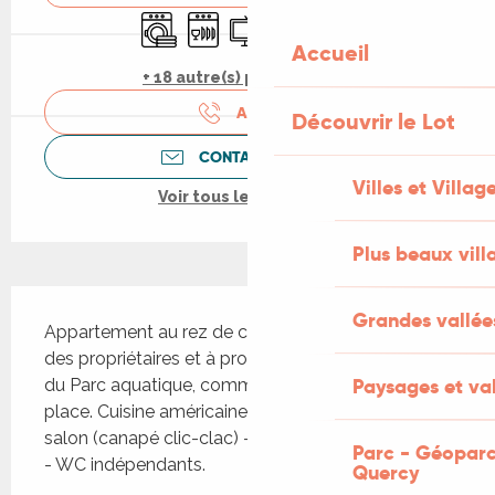
Lave linge
Lave vaisselle
Télévision
Parking
Animaux acceptés
Accueil
+ 18 autre(s) prestation(s)
APPELER
Découvrir le Lot
CONTACTEZ-NOUS
Villes et Villag
Voir tous les contacts
Plus beaux vill
Description
Grandes vallée
Appartement au rez de chaussée de la maison 
des propriétaires et à proximité de la Dordogne et 
Paysages et val
du Parc aquatique, commerces et activités sur 
place. Cuisine américaine intégrée avec séjour-
salon (canapé clic-clac) - 1 chambre - salle d’eau 
Parc - Géoparc
- WC indépendants.
Quercy