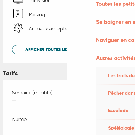
Télévision
Toutes les peti
Parking
Se baigner en e
Animaux acceptés
Naviguer en c
AFFICHER TOUTES LES PRESTATIONS
Autres activités
Tarifs
Les trails du
Tarifs 2026
Semaine (meublé)
Pêcher dans
—
Escalade
Nuitée
—
Spéléologie