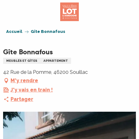
Aller
au
contenu
principal
Accueil
Gîte Bonnafous
Gîte Bonnafous
MEUBLÉS ET GÎTES
APPARTEMENT
42 Rue de la Pomme, 46200 Souillac
M'y rendre
J'y vais en train !
Partager