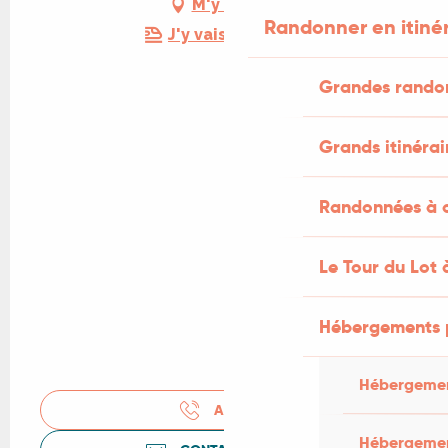
M'y rendre
Randonner en itiné
J'y vais en train !
Grandes rando
Grands itinérai
Randonnées à c
Le Tour du Lot 
Hébergements 
Hébergemen
APPELER
Hébergemen