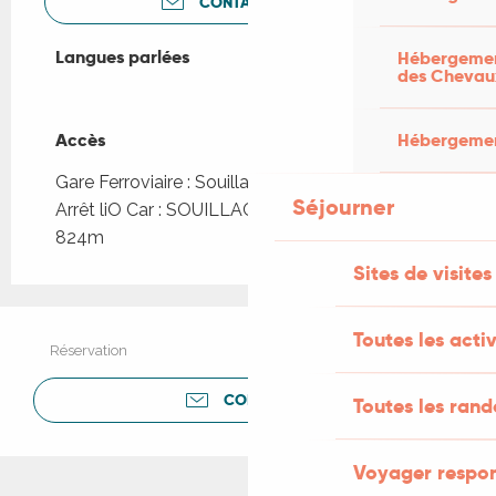
CONTACTEZ-NOUS
Langues parlées
Langues parlées
Hébergement
des Chevau
Hébergement
Accès
Accès
Gare Ferroviaire : Souillac à 2km
Séjourner
Arrêt liO Car : SOUILLAC - Lycée Louis Vicat à
824m
Sites de visites
Toutes les activ
Réservation
CONTACTER
Toutes les ran
Voyager respo