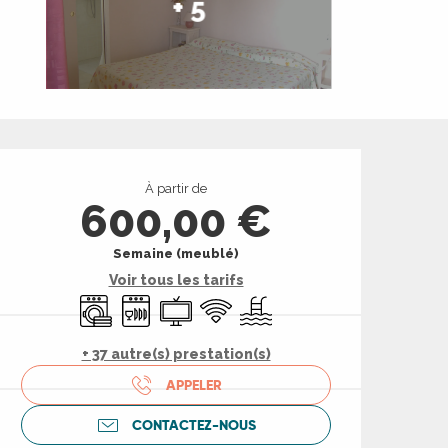
+ 5
Ouverture et coord
À partir de
600,00 €
Semaine (meublé)
Voir tous les tarifs
Lave linge
Lave vaisselle
Télévision
WiFi
Piscine
+ 37 autre(s) prestation(s)
APPELER
CONTACTEZ-NOUS