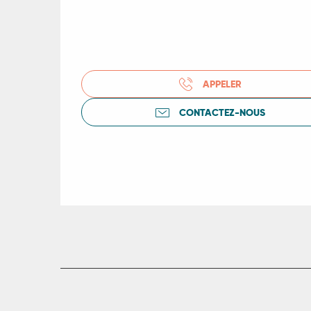
ts
rs
APPELER
CONTACTEZ-NOUS
ns
ue