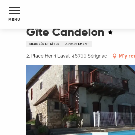
Aller
Accueil
Gîte Candelon
au
contenu
MENU
principal
Gîte Candelon
NTS
MENTS
MEUBLÉS ET GÎTES
APPARTEMENT
S
URS
2, Place Henri Laval, 46700 Sérignac
M'y re
du Lot
dans
s le
e