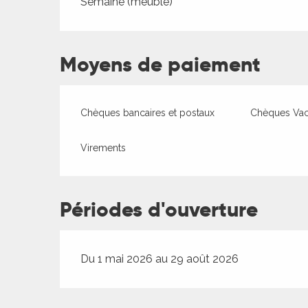
Tarifs 2026
Semaine (meublé)
Moyens de paiement
ages
Chèques bancaires et postaux
Chèques Va
Virements
es
es
Périodes d'ouverture
Du 1 mai 2026 au 29 août 2026