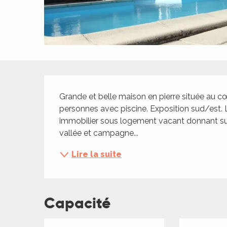
ches,
 et
car
ues
a
Description
ents
Grande et belle maison en pierre située au cœu
es
personnes avec piscine. Exposition sud/est
immobilier sous logement vacant donnant sur t
ents
vallée et campagne...
es
ités
Lire la suite
ames
piste
Capacité
 faire