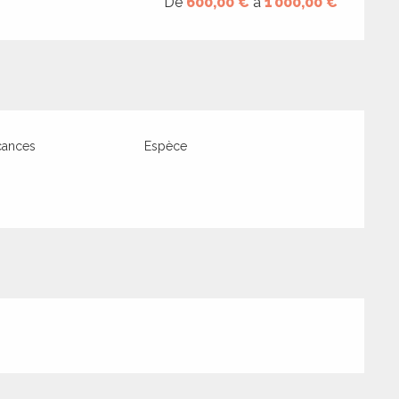
De
600,00 €
à
1 000,00 €
cances
Espèce