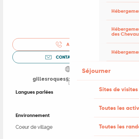
Hébergemen
Hébergement
des Chevau
APPELER
Hébergement
CONTACTEZ-NOUS
Séjourner
gillesroques515.wixsite.com
Sites de visites
Langues parlées
Langues parlées
Toutes les activ
Environnement
Environnement
Toutes les ran
Coeur de village