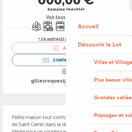
Semaine (meublé)
Voir tous les tarifs
Air conditionné
Lave linge
Lave vaisselle
Télévision
WiFi
Piscine
Accueil
+ 19 autre(s) prestation(s)
Découvrir le Lot
APPELER
CONTACTEZ-NOUS
Villes et Villag
Plus beaux vill
gillesroques515.wixsite.com
Grandes vallée
Description
Paysages et val
Petite maison tout confort située dans le village 
de Saint Cernin dans le département du lot (46). 
Idéale pour un couple sans enfant , elle vous 