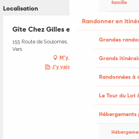
famille
Localisation
Randonner en itiné
Gîte Chez Gilles et Isabelle
Grandes rando
155 Route de Soulomès, 46360 Les Pechs du
Vers
Grands itinérai
M'y rendre
J'y vais en train !
Randonnées à c
Le Tour du Lot 
Hébergements 
Hébergemen