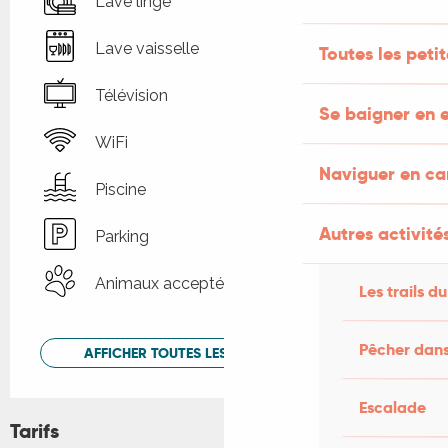
Lave linge
Lave vaisselle
Toutes les peti
Télévision
Se baigner en e
WiFi
Naviguer en c
Piscine
Autres activités
Parking
Animaux acceptés
Les trails du
Pêcher dans
AFFICHER TOUTES LES PRESTATIONS
Escalade
Tarifs