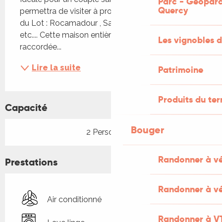
Parc - Géoparc
Quercy
permettra de visiter à proximité les grands sites 
du Lot : Rocamadour , Saint Cirq Lapopie Cahors 
etc.... Cette maison entièrement climatisée et 
Les vignobles d
raccordée...
Lire la suite
Patrimoine
Produits du ter
Capacité
Bouger
2 Personne(s)
Randonner à v
Prestations
Randonner à vé
Air conditionné
Randonner à V