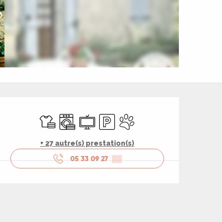
Ouverture et coord
Draps et linge
Lave linge
Télévision
Parking
Animaux acceptés
+ 27 autre(s) prestation(s)
05 33 09 27
▒▒