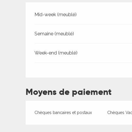
Tarifs 2026
Mid-week (meublé)
Semaine (meublé)
ages
Week-end (meublé)
es
es
Moyens de paiement
Chèques bancaires et postaux
Chèques Va