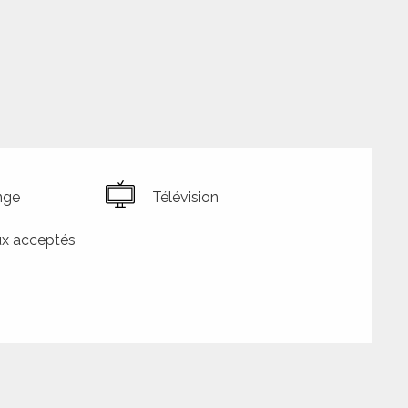
nge
Télévision
x acceptés