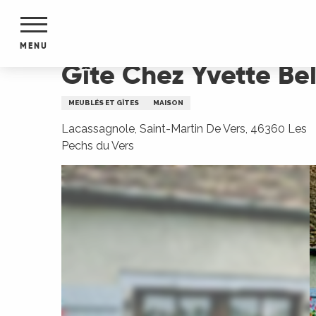
Aller
Accueil
Gîte Chez Yvette Belibio
au
contenu
MENU
principal
Gîte Chez Yvette Bel
NTS
MENTS
MEUBLÉS ET GÎTES
MAISON
S
URS
Lacassagnole, Saint-Martin De Vers, 46360 Les
Pechs du Vers
du Lot
dans
s le
e