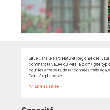
ches,
 et
car
ues
a
ents
Description
es
Situé dans le Parc Naturel Régional des Caus
ents
dominant la vallée du Vers (à 2 km), gîte typi
es
ités
pour les amateurs de randonnées mais égaleme
Saint Cirq Lapopie,...
ames
piste
Lire la suite
 faire