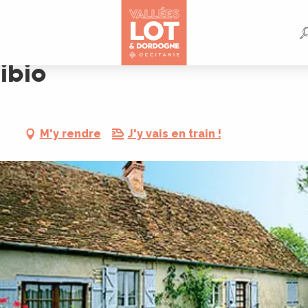
ibio
M'y rendre
J'y vais en train !