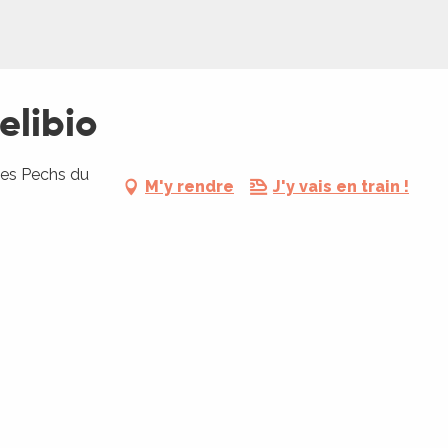
elibio
Les Pechs du
M'y rendre
J'y vais en train !