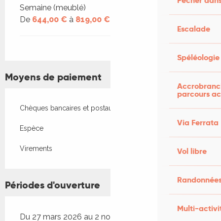
Pêcher dans
Semaine (meublé)
De
644,00 €
à
819,00 €
Escalade
Spéléologie
Moyens de paiement
Accrobranch
parcours ac
Chèques bancaires et postaux
Via Ferrata
Espèce
Virements
Vol libre
Randonnées
Périodes d'ouverture
Multi-activi
Du 27 mars 2026 au 2 novembre 2026