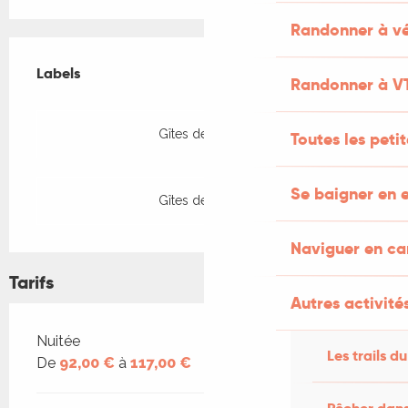
Randonner à vé
Offres de prestations
Labels
Labels
Randonner à V
Gîtes de France
Toutes les peti
Se baigner en e
Gîtes de France
Naviguer en c
Tarifs
Autres activités
Tarifs 2026
Nuitée
Les trails du
De
92,00 €
à
117,00 €