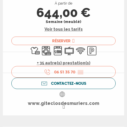
À partir de
644,00 €
Semaine (meublé)
Voir tous les tarifs
RÉSERVER
Draps et linge
Lave linge
Lave vaisselle
Télévision
WiFi
Parking
+ 35 autre(s) prestation(s)
06 51 35 70
▒▒
CONTACTEZ-NOUS
www.giteclosdesmuriers.com