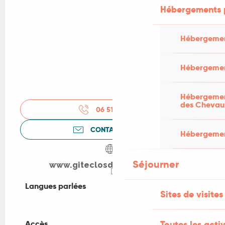
Hébergements 
Hébergemen
Hébergemen
Hébergement
des Chevau
06 51 35 70
▒▒
CONTACTEZ-NOUS
Hébergement
Séjourner
www.giteclosdesmuriers.com
Langues parlées
Langues parlées
Sites de visites
Toutes les activ
Accès
Accès