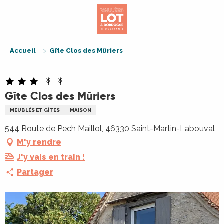
Aller
au
contenu
principal
Accueil
Gîte Clos des Mûriers
Gîte Clos des Mûriers
MEUBLÉS ET GÎTES
MAISON
544 Route de Pech Maillol, 46330 Saint-Martin-Labouval
M'y rendre
J'y vais en train !
Partager