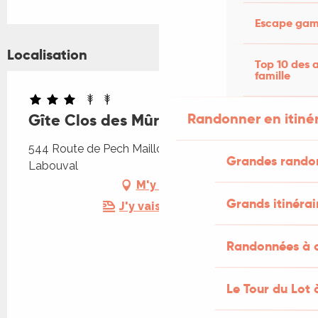
Escape game
Localisation
Top 10 des a
famille
Randonner en itiné
Gîte Clos des Mûriers
544 Route de Pech Maillol, 46330 Saint-Martin-
Grandes rando
Labouval
M'y rendre
Grands itinérai
J'y vais en train !
Randonnées à c
Le Tour du Lot 