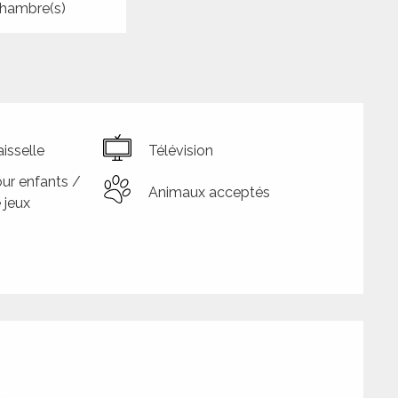
hambre(s)
isselle
Télévision
ur enfants /
Animaux acceptés
 jeux
tions