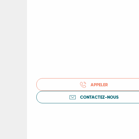
R
ts
rs
APPELER
ns
CONTACTEZ-NOUS
ue