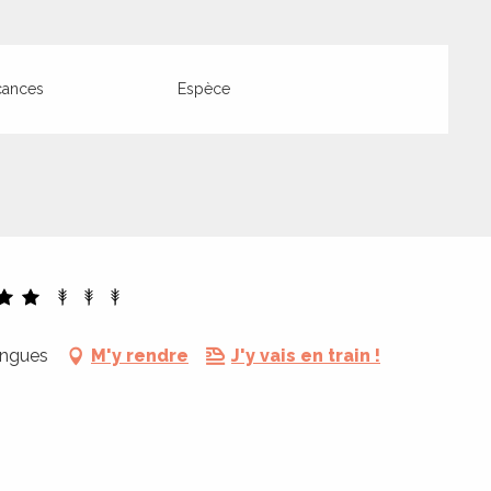
cances
Espèce
engues
M'y rendre
J'y vais en train !