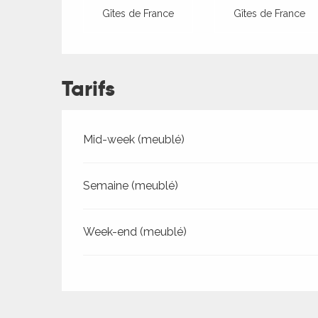
Gîtes de France
Gîtes de France
Tarifs
Tarifs 2026
Mid-week (meublé)
ages
Semaine (meublé)
es
Week-end (meublé)
es