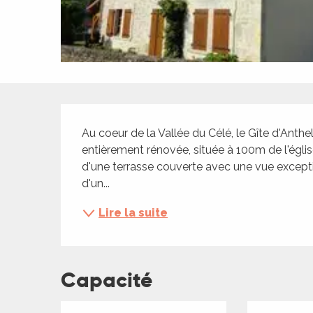
ches,
 et
car
ues
a
Description
ents
Au coeur de la Vallée du Célé, le Gîte d'Ant
es
entièrement rénovée, située à 100m de l'église 
d'une terrasse couverte avec une vue exceptio
ents
d'un...
es
ités
Lire la suite
ames
piste
Capacité
 faire