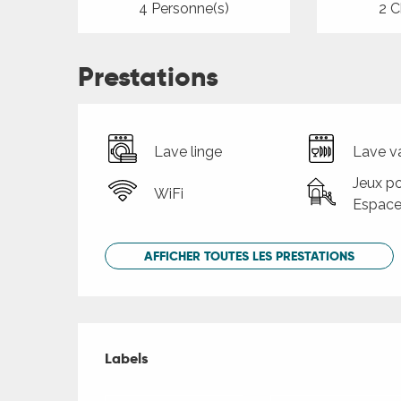
4 Personne(s)
2 C
Prestations
Lave linge
Lave va
Jeux po
WiFi
Espace
AFFICHER TOUTES LES PRESTATIONS
Offres de presta
Labels
Labels