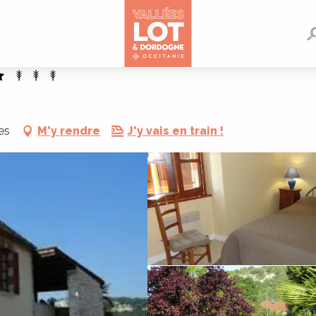
es
M'y rendre
J'y vais en train !