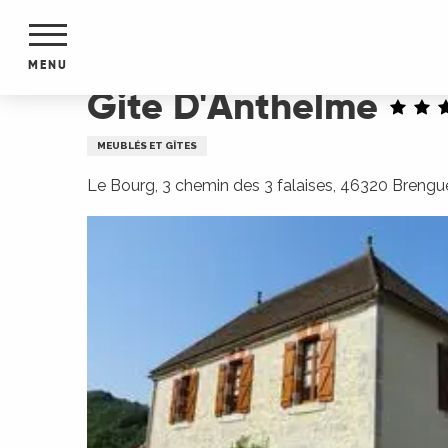
Aller
Accueil
Gite D'Anthelme
au
contenu
MENU
principal
Gite D'Anthelme
NTS
MENTS
MEUBLÉS ET GÎTES
S
URS
Le Bourg, 3 chemin des 3 falaises, 46320 Brengu
du Lot
dans
s le
e