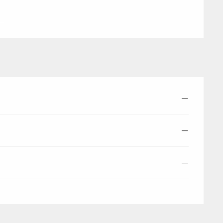
—
—
—