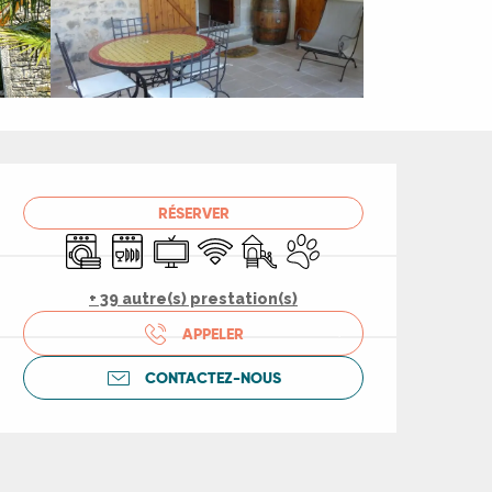
Ouverture et coord
RÉSERVER
Lave linge
Lave vaisselle
Télévision
WiFi
Jeux pour enfants / Espace jeu
Animaux acceptés
+ 39 autre(s) prestation(s)
APPELER
CONTACTEZ-NOUS