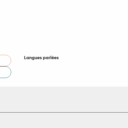
Langues parlées
Langues parlées