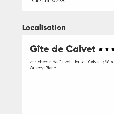
Toute l'année 2026
Localisation
Gîte de Calvet
224 chemin de Calvet, Lieu-dit Calvet, 468
Quercy-Blanc
R