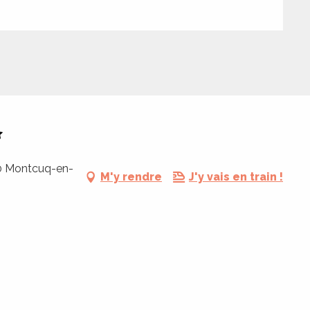
00 Montcuq-en-
M'y rendre
J'y vais en train !