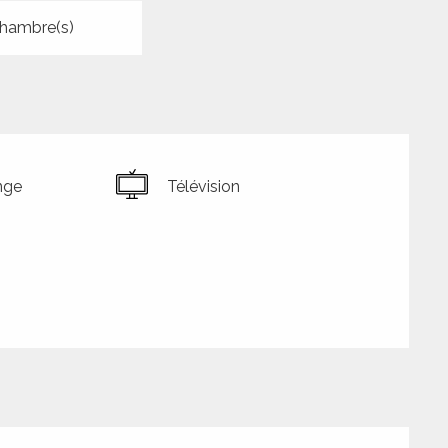
hambre(s)
nge
Télévision