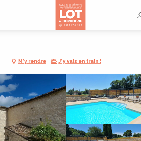
M'y rendre
J'y vais en train !