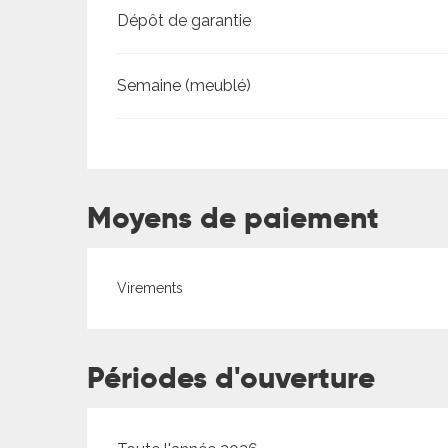
Tarifs 2026
Dépôt de garantie
Semaine (meublé)
ages
Moyens de paiement
es
es
Virements
Périodes d'ouverture