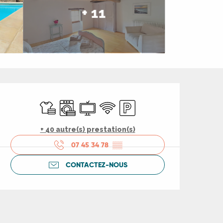
+ 11
Ouverture et coord
Draps et linge
Lave linge
Télévision
WiFi
Parking
+ 40 autre(s) prestation(s)
07 45 34 78
▒▒
CONTACTEZ-NOUS