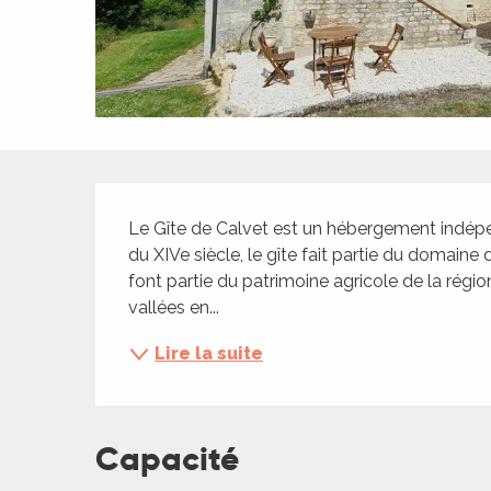
ches,
 et
car
ues
a
Description
ents
Le Gîte de Calvet est un hébergement indépe
es
du XIVe siècle, le gîte fait partie du domain
ents
font partie du patrimoine agricole de la région
es
ités
vallées en...
ames
Lire la suite
piste
 faire
Capacité