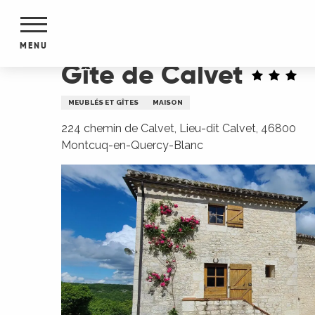
Aller
Accueil
Gîte de Calvet
au
contenu
MENU
principal
Gîte de Calvet
NTS
MENTS
MEUBLÉS ET GÎTES
MAISON
S
URS
224 chemin de Calvet, Lieu-dit Calvet, 46800
Montcuq-en-Quercy-Blanc
du Lot
dans
s le
e