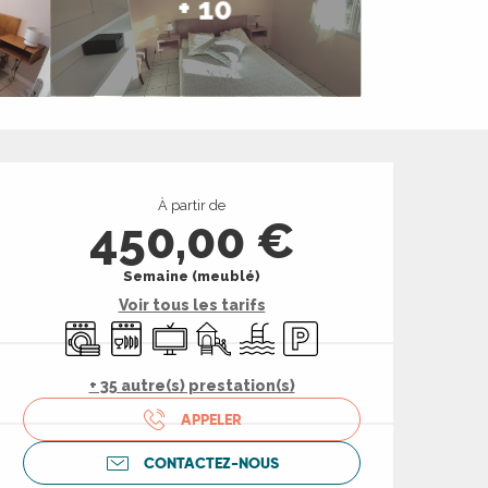
+ 10
Ouverture et coord
À partir de
450,00 €
Semaine (meublé)
Voir tous les tarifs
Lave linge
Lave vaisselle
Télévision
Jeux pour enfants / Espace jeux
Piscine
Parking
+ 35 autre(s) prestation(s)
APPELER
CONTACTEZ-NOUS