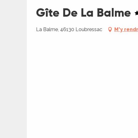
Gîte De La Balme
La Balme, 46130 Loubressac
M'y rend
R
ts
rs
ns
ue