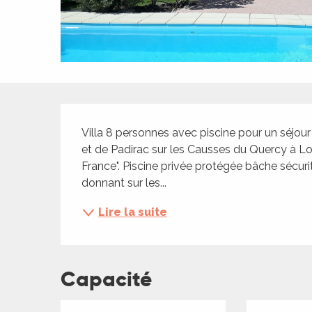
ches,
 et
car
ues
a
Description
ents
Villa 8 personnes avec piscine pour un séjour
es
et de Padirac sur les Causses du Quercy à Lou
France". Piscine privée protégée bâche sécuri
ents
donnant sur les...
es
ités
Lire la suite
ames
piste
Capacité
 faire