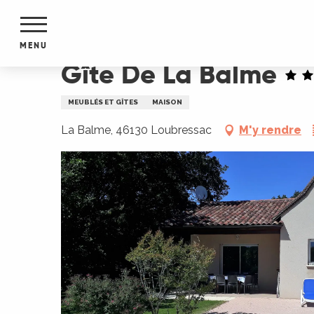
Aller
Accueil
Gîte De La Balme
au
contenu
MENU
principal
Gîte De La Balme
NTS
MENTS
MEUBLÉS ET GÎTES
MAISON
S
URS
La Balme, 46130 Loubressac
M'y rendre
du Lot
dans
s le
e