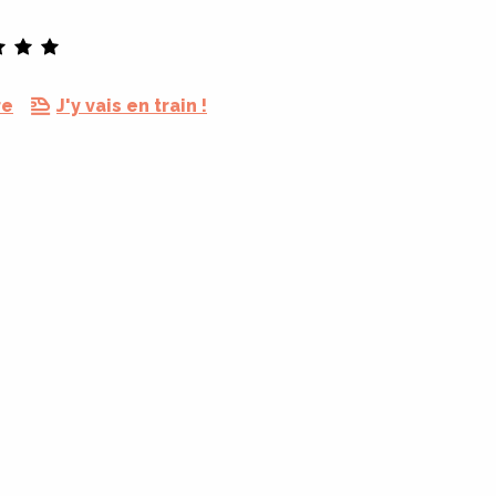
re
J'y vais en train !