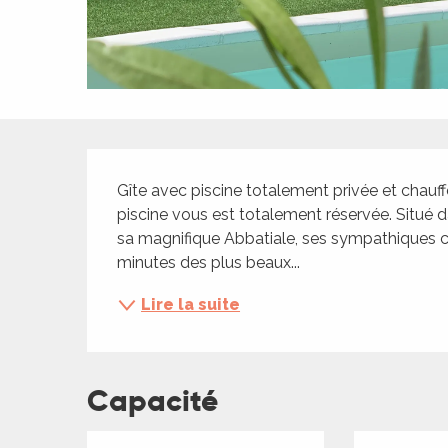
ches,
 et
car
ues
a
Description
ents
Gîte avec piscine totalement privée et chauff
es
piscine vous est totalement réservée. Situé 
sa magnifique Abbatiale, ses sympathiques 
ents
minutes des plus beaux...
es
ités
Lire la suite
ames
piste
Capacité
 faire