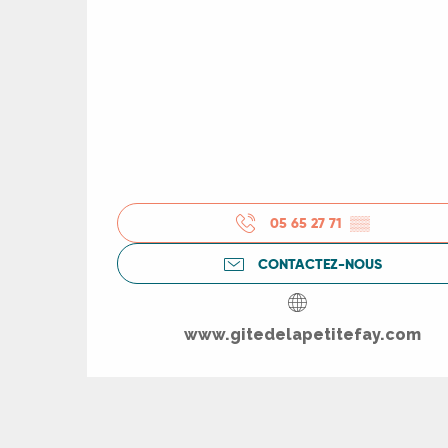
R
ts
rs
ns
05 65 27 71
▒▒
CONTACTEZ-NOUS
ue
www.gitedelapetitefay.com