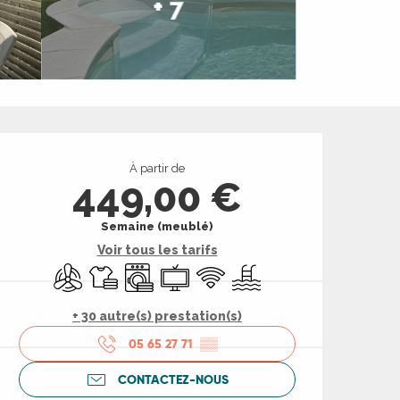
+ 7
Ouverture et coord
À partir de
449,00 €
Semaine (meublé)
Voir tous les tarifs
Air conditionné
Draps et linge
Lave linge
Télévision
WiFi
Piscine
+ 30 autre(s) prestation(s)
05 65 27 71
▒▒
CONTACTEZ-NOUS