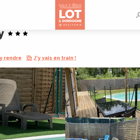
y
y rendre
J'y vais en train !