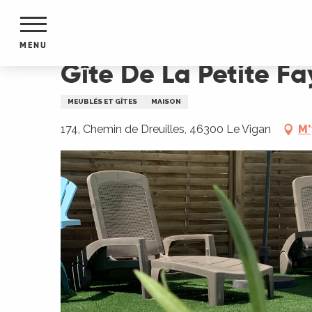
Aller
Accueil
Gîte De La Petite Fay
au
contenu
MENU
principal
Gîte De La Petite Fa
NTS
MENTS
MEUBLÉS ET GÎTES
MAISON
S
URS
174, Chemin de Dreuilles, 46300 Le Vigan
M'
du Lot
dans
s le
e