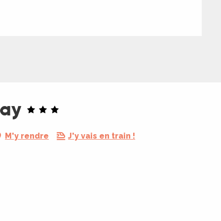
Fay
M'y rendre
J'y vais en train !