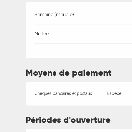
Tarifs 2026
Semaine (meublé)
Nuitée
ages
Moyens de paiement
es
es
Chèques bancaires et postaux
Espèce
Périodes d'ouverture