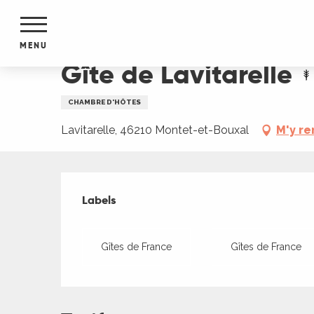
Aller
Accueil
Gîte de Lavitarelle
au
contenu
MENU
principal
Gîte de Lavitarelle
NTS
MENTS
CHAMBRE D'HÔTES
S
URS
Lavitarelle, 46210 Montet-et-Bouxal
M'y re
Offres de presta
du Lot
Labels
Labels
dans
s le
Gîtes de France
Gîtes de France
e