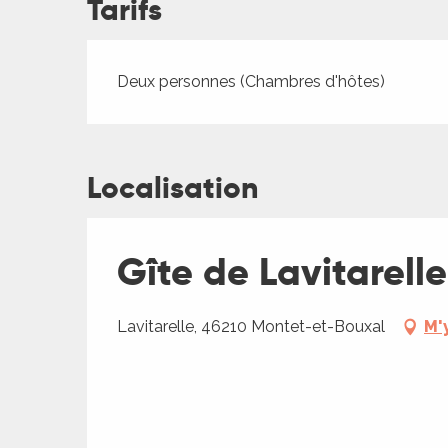
Tarifs
ches,
 et
car
Tarifs 2026
Deux personnes (Chambres d'hôtes)
ues
a
ents
Localisation
es
ents
Gîte de Lavitarelle
es
ités
ames
Lavitarelle, 46210 Montet-et-Bouxal
M'
piste
ages
 faire