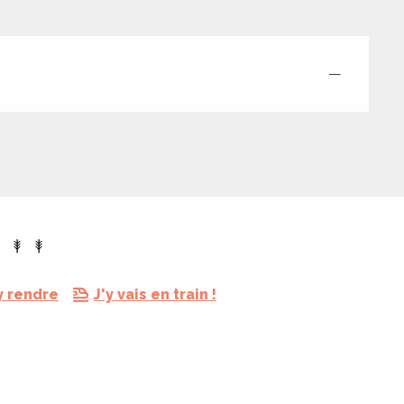
—
y rendre
J'y vais en train !