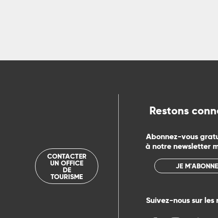
R
ts
rs
ns
Restons conn
ue
Abonnez-vous grat
à notre newsletter 
CONTACTER
UN OFFICE
JE M'ABONNE
DE
TOURISME
Suivez-nous sur les 