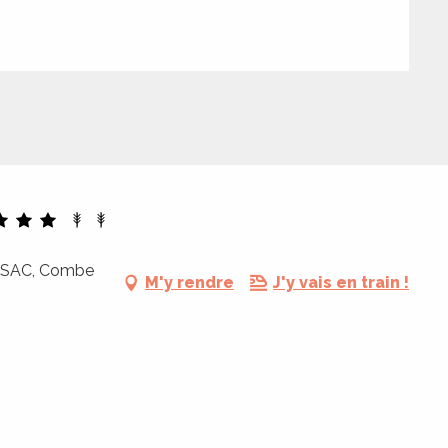
 SAC, Combe
M'y rendre
J'y vais en train !