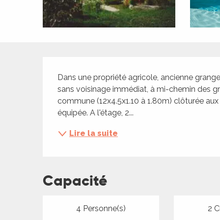
ches,
 et
car
ues
Description
a
Dans une propriété agricole, ancienne grang
ents
sans voisinage immédiat, à mi-chemin des gra
commune (12x4.5x1.10 à 1.80m) clôturée aux 
es
équipée. A l'étage, 2...
ents
es
Lire la suite
ités
ames
piste
Capacité
 faire
4 Personne(s)
2 C