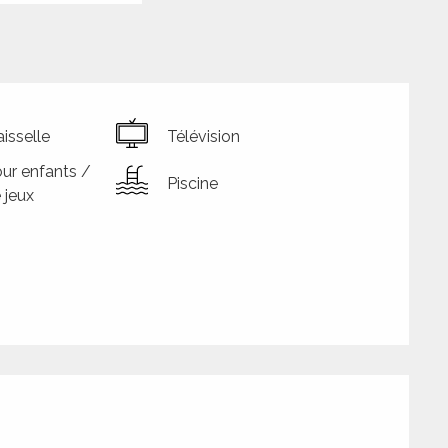
isselle
Télévision
ur enfants /
Piscine
 jeux
tions