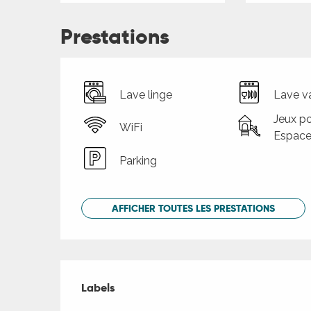
Prestations
Lave linge
Lave va
Jeux po
WiFi
Espace
Parking
AFFICHER TOUTES LES PRESTATIONS
Offres de presta
Labels
Labels