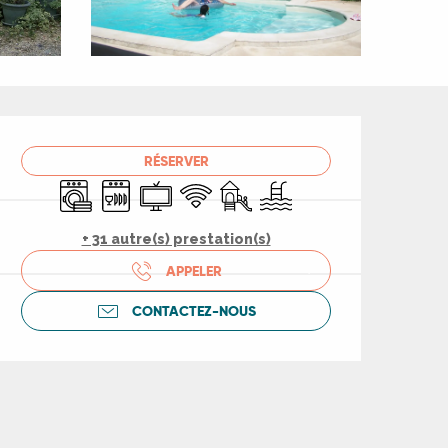
Ouverture et coord
RÉSERVER
Lave linge
Lave vaisselle
Télévision
WiFi
Jeux pour enfants / Espace jeu
Piscine
+ 31 autre(s) prestation(s)
APPELER
CONTACTEZ-NOUS