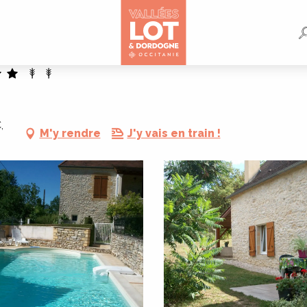
,
M'y rendre
J'y vais en train !