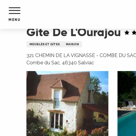
Aller
Accueil
Gite De L'Ourajou
au
contenu
MENU
principal
Gite De L'Ourajou
NTS
MENTS
MEUBLÉS ET GÎTES
MAISON
S
URS
321 CHEMIN DE LA VIGNASSE - COMBE DU SAC
Combe du Sac, 46340 Salviac
du Lot
dans
s le
e