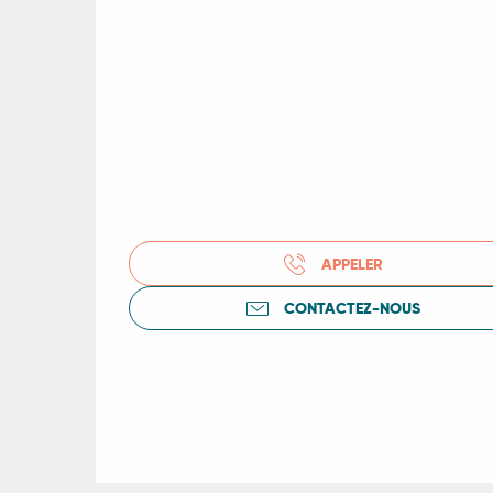
R
ts
rs
APPELER
ns
CONTACTEZ-NOUS
ue