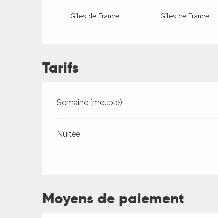
Gîtes de France
Gîtes de France
Tarifs
Tarifs 2026
Semaine (meublé)
ages
Nuitée
es
es
Moyens de paiement