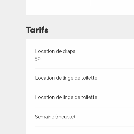
Tarifs
Tarifs 2026
Location de draps
50
Location de linge de toilette
ages
Location de linge de toilette
Semaine (meublé)
es