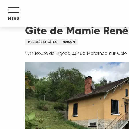
Aller
Accueil
Gite de Mamie Renée
au
contenu
MENU
principal
Gite de Mamie René
NTS
MENTS
MEUBLÉS ET GÎTES
MAISON
S
URS
1711 Route de Figeac, 46160 Marcilhac-sur-Célé
du Lot
dans
s le
e