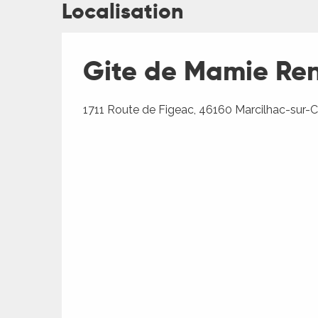
Localisation
Gite de Mamie Re
1711 Route de Figeac, 46160 Marcilhac-sur-C
R
ts
rs
ns