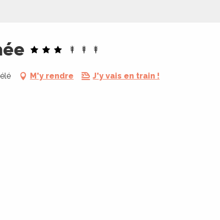
née
élé
M'y rendre
J'y vais en train !