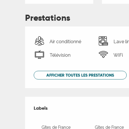
Prestations
Air conditionné
Lave li
Télévision
WiFi
AFFICHER TOUTES LES PRESTATIONS
Offres de presta
Labels
Labels
Gîtes de France
Gîtes de France