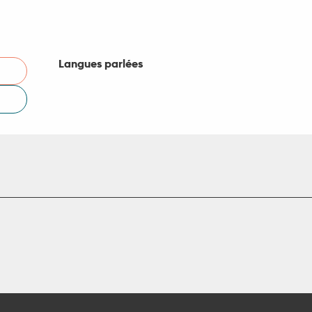
Langues parlées
Langues parlées