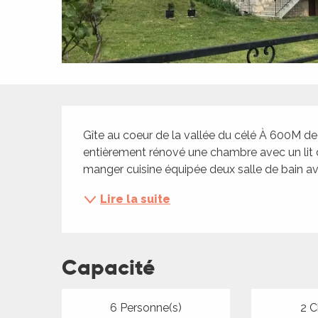
ches,
 et
car
ues
a
Description
ents
Gîte au coeur de la vallée du célé À 600M de 
es
entièrement rénové une chambre avec un lit d
manger cuisine équipée deux salle de bain a
ents
es
ités
Lire la suite
ames
piste
Capacité
 faire
6 Personne(s)
2 C