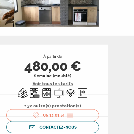
Ouverture et coord
À partir de
480,00 €
Semaine (meublé)
Voir tous les tarifs
Air conditionné
Lave linge
Lave vaisselle
Télévision
WiFi
Parking
+ 32 autre(s) prestation(s)
06 13 01 51
▒▒
CONTACTEZ-NOUS