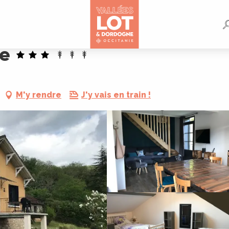
e
M'y rendre
J'y vais en train !