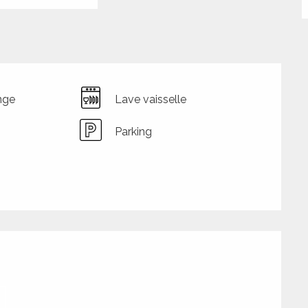
nge
Lave vaisselle
Parking
tions