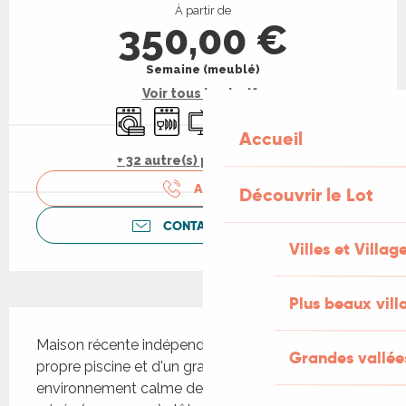
À partir de
350,00 €
Semaine (meublé)
Voir tous les tarifs
Lave linge
Lave vaisselle
Télévision
WiFi
Piscine
Accueil
+ 32 autre(s) prestation(s)
APPELER
Découvrir le Lot
CONTACTEZ-NOUS
Villes et Villag
Plus beaux vill
Description
Maison récente indépendante bénéficiant de sa 
Grandes vallée
propre piscine et d'un grand terrain dans un 
environnement calme de campagne. Piscine 