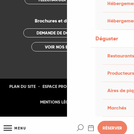
Hébergement
Brochures et documentations
Hébergemen
DEMANDE DE DOCUMENTATION
Déguster
VOIR NOS BROCHURES
Restaurants
Producteurs
-
-
-
-
PLAN DU SITE
ESPACE PRO
PRESSE
PHOTOTHÈQUE
Aires de pi
-
MENTIONS LÉGALES
CGU
Marchés
Recherche
RÉSERVER
MENU