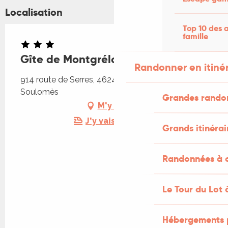
Localisation
Top 10 des a
famille
Gîte de Montgrélou
Randonner en itiné
914 route de Serres, 46240 Soulomes, 46240
Soulomès
Grandes rando
M'y rendre
J'y vais en train !
Grands itinérai
Randonnées à c
Le Tour du Lot 
Hébergements 