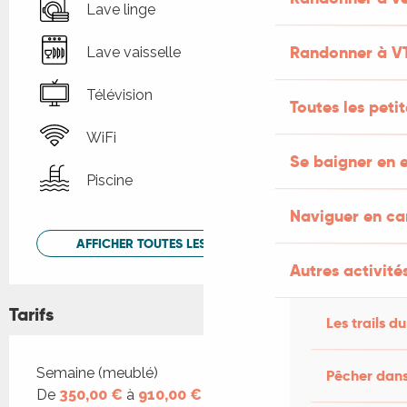
Lave linge
Randonner à V
Lave vaisselle
Télévision
Toutes les peti
WiFi
Se baigner en e
Piscine
Naviguer en c
AFFICHER TOUTES LES PRESTATIONS
Autres activités
Tarifs
Les trails du
Tarifs 2026
Semaine (meublé)
Pêcher dans
De
350,00 €
à
910,00 €