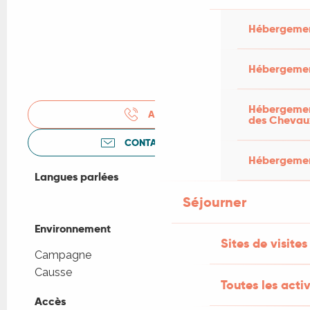
Hébergemen
Hébergemen
Hébergement
APPELER
des Chevau
CONTACTEZ-NOUS
Hébergement
Langues parlées
Langues parlées
Séjourner
Environnement
Environnement
Sites de visites
Campagne
Causse
Toutes les activ
Accès
Accès