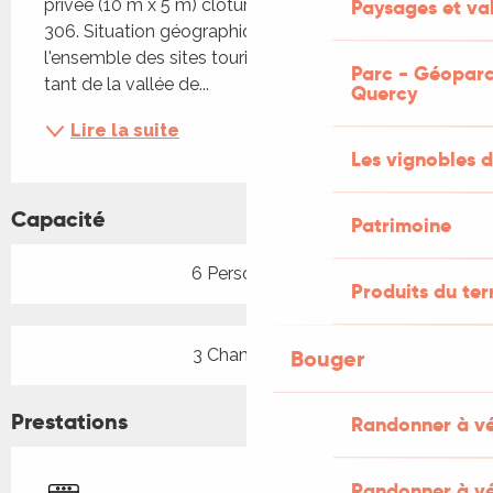
privée (10 m x 5 m) clôturée aux normes NFP90 
Paysages et val
306. Situation géographique centrée par rapport à 
l'ensemble des sites touristiques du département, 
Parc - Géoparc
tant de la vallée de...
Quercy
Lire la suite
Les vignobles d
Capacité
Patrimoine
6 Personne(s)
Produits du ter
3 Chambre(s)
Bouger
Prestations
Randonner à v
Randonner à vé