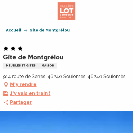
Aller
au
contenu
principal
Accueil
Gîte de Montgrélou
Gîte de Montgrélou
MEUBLÉS ET GÎTES
MAISON
914 route de Serres, 46240 Soulomes, 46240 Soulomès
M'y rendre
J'y vais en train !
Partager