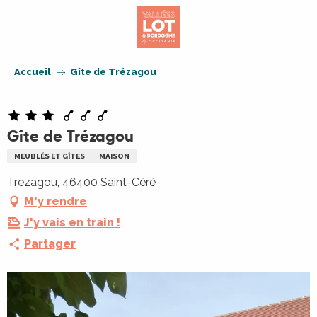
Aller
au
contenu
principal
Accueil
Gîte de Trézagou
Gîte de Trézagou
MEUBLÉS ET GÎTES
MAISON
Trezagou, 46400 Saint-Céré
M'y rendre
J'y vais en train !
Partager