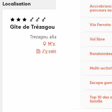
Localisation
Accrobranch
parcours ac
Via Ferrata
Gîte de Trézagou
Trezagou, 46400 Saint-Céré
Vol libre
M'y rendre
J'y vais en train !
Randonnées
Multi-activi
Escape game
Top 10 des a
famille