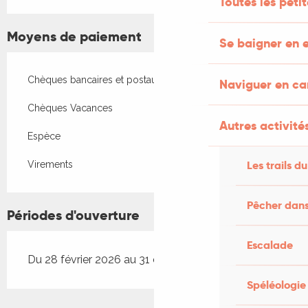
Toutes les peti
Moyens de paiement
Se baigner en e
Chèques bancaires et postaux
Naviguer en c
Chèques Vacances
Autres activités
Espèce
Les trails du
Virements
Pêcher dans
Périodes d'ouverture
Escalade
Du 28 février 2026 au 31 octobre 2026
Spéléologie