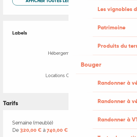
AFFICHER TOUTES LES PRESTATIONS
Les vignobles d
Offres de prestations
Patrimoine
Labels
Labels
Produits du ter
Hébergement Pêche
Bouger
Locations CléVacances
Randonner à v
Randonner à vé
Tarifs
Randonner à V
Tarifs 2026
Semaine (meublé)
De
320,00 €
à
740,00 €