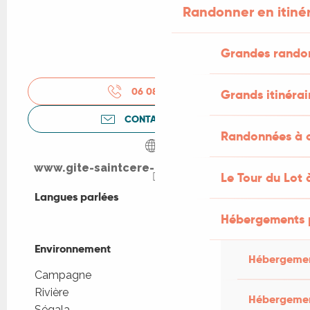
Randonner en itiné
Grandes rando
06 08 15 69
▒▒
Grands itinérai
CONTACTEZ-NOUS
Randonnées à c
www.gite-saintcere-dordogne.jimdo.com
Le Tour du Lot 
Langues parlées
Langues parlées
Hébergements 
Environnement
Environnement
Hébergemen
Campagne
Rivière
Hébergemen
Ségala