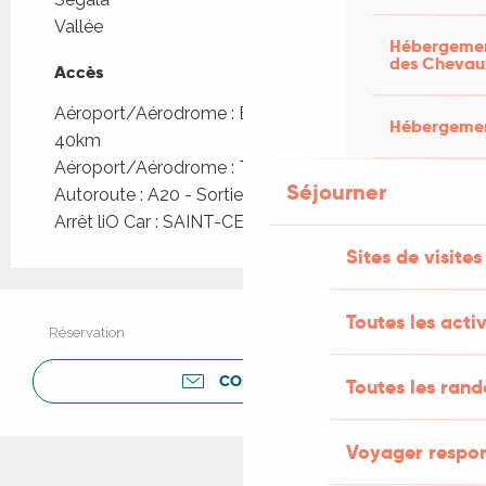
Vallée
Hébergement
des Chevau
Accès
Accès
Aéroport/Aérodrome : Brive/Cressensac à
Hébergement
40km
Aéroport/Aérodrome : Toulouse à 180km
Séjourner
Autoroute : A20 - Sortie 54 ou 56 à 30km
Arrêt liO Car : SAINT-CERE - Bourg à 2km
Sites de visites
Toutes les activ
Réservation
CONTACTER
Toutes les ran
Voyager respo