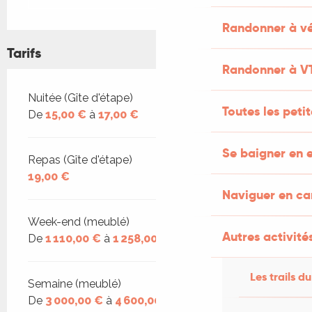
Randonner à vé
Tarifs
Randonner à V
Tarifs 2026
Nuitée (Gîte d'étape)
Toutes les peti
De
15,00 €
à
17,00 €
Se baigner en e
Repas (Gîte d'étape)
19,00 €
Naviguer en c
Week-end (meublé)
Autres activités
De
1 110,00 €
à
1 258,00 €
Les trails du
Semaine (meublé)
De
3 000,00 €
à
4 600,00 €