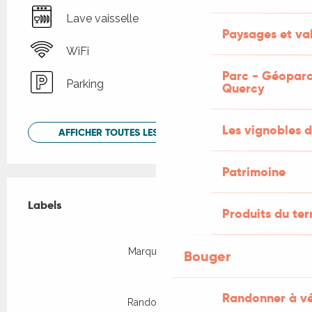
Lave vaisselle
Paysages et val
WiFi
Parc - Géoparc
Parking
Quercy
Les vignobles d
AFFICHER TOUTES LES PRESTATIONS
Patrimoine
Offres de prestations
Labels
Labels
Produits du ter
Marque Parc
Bouger
Randonner à v
Rando Etape