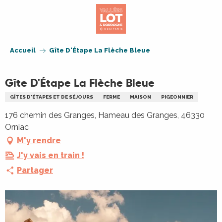
Aller
au
contenu
principal
Accueil
Gîte D'Étape La Flèche Bleue
Gîte D'Étape La Flèche Bleue
GÎTES D'ÉTAPES ET DE SÉJOURS
FERME
MAISON
PIGEONNIER
176 chemin des Granges, Hameau des Granges, 46330
Orniac
M'y rendre
J'y vais en train !
Partager