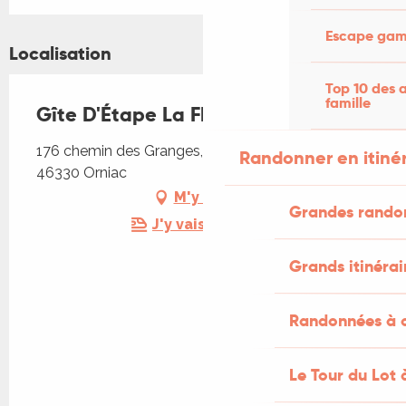
Escape game
Localisation
Top 10 des a
famille
Gîte D'Étape La Flèche Bleue
176 chemin des Granges, Hameau des Granges,
Randonner en itiné
46330 Orniac
M'y rendre
Grandes rando
J'y vais en train !
Grands itinérai
Randonnées à c
Le Tour du Lot 