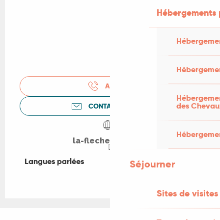
Hébergements 
Hébergemen
Hébergemen
APPELER
Hébergement
des Chevau
CONTACTEZ-NOUS
Hébergement
la-fleche-bleue.fr
Langues parlées
Langues parlées
Séjourner
Sites de visites