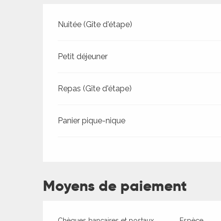
Tarifs 2026
Nuitée (Gîte d'étape)
Petit déjeuner
Repas (Gîte d'étape)
Panier pique-nique
ages
es
Moyens de paiement
es
Chèques bancaires et postaux
Espèce