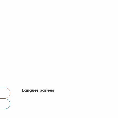
Langues parlées
Langues parlées