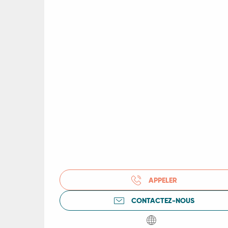
R
ts
rs
ns
APPELER
ue
CONTACTEZ-NOUS