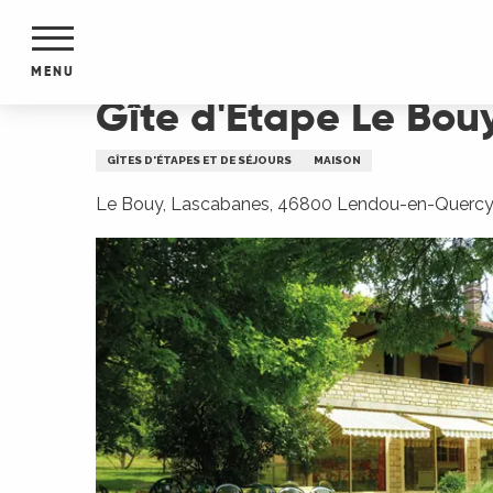
Aller
Accueil
Gîte d'Étape Le Bouy
au
contenu
MENU
principal
Gîte d'Étape Le Bou
NTS
MENTS
GÎTES D'ÉTAPES ET DE SÉJOURS
MAISON
S
URS
Le Bouy, Lascabanes, 46800 Lendou-en-Querc
du Lot
dans
s le
e