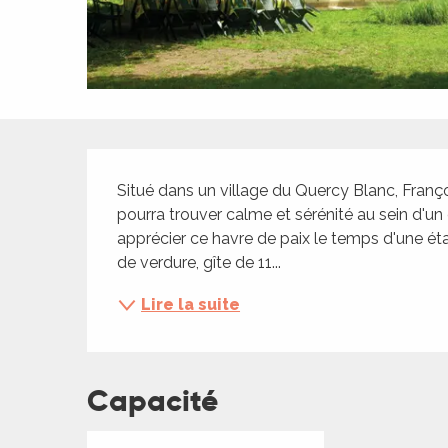
ches,
 et
car
ues
a
Description
ents
Situé dans un village du Quercy Blanc, Franço
es
pourra trouver calme et sérénité au sein d'u
apprécier ce havre de paix le temps d'une ét
ents
de verdure, gîte de 11...
es
ités
Lire la suite
ames
piste
Capacité
 faire