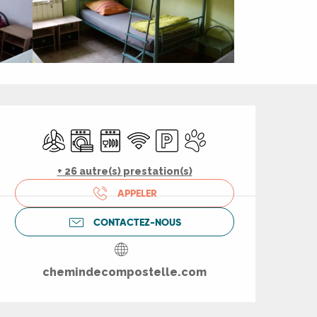
Ouverture et coord
Air conditionné
Lave linge
Lave vaisselle
WiFi
Parking
Animaux acceptés
+ 26 autre(s) prestation(s)
APPELER
CONTACTEZ-NOUS
chemindecompostelle.com