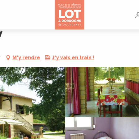
y
y
M'y rendre
J'y vais en train !