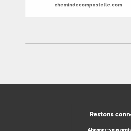
chemindecompostelle.com
Restons conn
Abonnez-vous grat