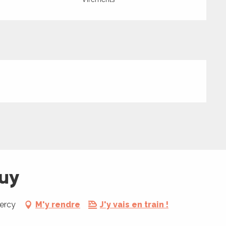
ouy
ercy
M'y rendre
J'y vais en train !