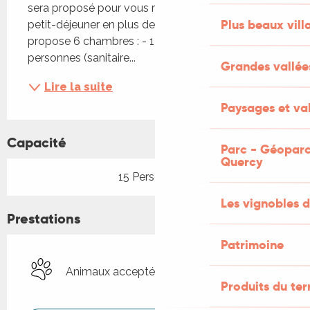
sera proposé pour vous requinquer ainsi qu'un 
Plus beaux vill
petit-déjeuner en plus de la nuitée. Le gîte vous 
propose 6 chambres : - 1 chambre de 2 
personnes (sanitaire...
Grandes vallée
Lire la suite
Paysages et val
Capacité
Parc - Géoparc
Quercy
15 Personne(s)
Les vignobles d
Prestations
Patrimoine
Animaux acceptés
Produits du ter