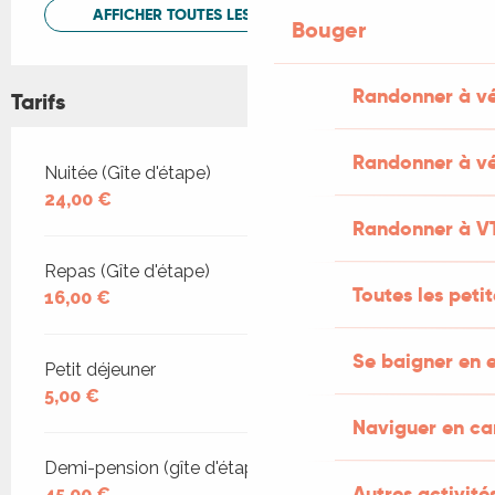
AFFICHER TOUTES LES PRESTATIONS
Bouger
Randonner à v
Tarifs
Randonner à vé
Tarifs 2026
Nuitée (Gîte d'étape)
24,00 €
Randonner à V
Repas (Gîte d'étape)
Toutes les peti
16,00 €
Se baigner en e
Petit déjeuner
5,00 €
Naviguer en c
Demi-pension (gîte d'étape)
Autres activités
45,00 €