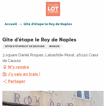
Aller
au
contenu
principal
Accueil
Gîte d'étape le Roy de Naples
Gîte d'étape le Roy de Naples
GÎTES D'ÉTAPES ET DE SÉJOURS
MAISON
3 square Daniel Roques, Labastide-Murat, 46240 Cœur
de Causse
M'y rendre
J'y vais en train !
Partager