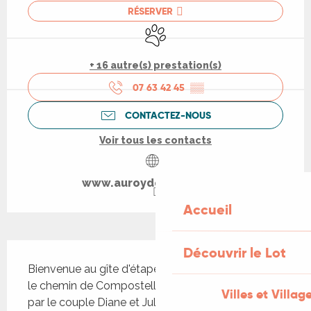
RÉSERVER
Animaux acceptés
+ 16 autre(s) prestation(s)
07 63 42 45
▒▒
CONTACTEZ-NOUS
Voir tous les contacts
www.auroydenaples.com
Accueil
Description
Découvrir le Lot
Bienvenue au gîte d'étape du Roy de Naples sur 
le chemin de Compostelle ! Vous serez accueilli 
Villes et Villag
par le couple Diane et Julien. Un bon repas vous 