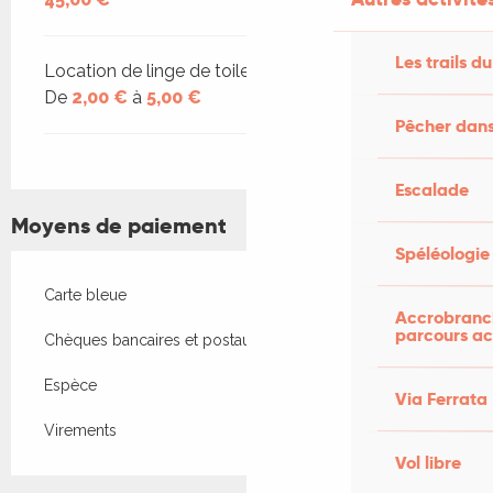
Les trails du
Location de linge de toilette et de draps
De
2,00 €
à
5,00 €
Pêcher dans
Escalade
Moyens de paiement
Spéléologie
Carte bleue
Accrobranch
parcours ac
Chèques bancaires et postaux
Espèce
Via Ferrata
Virements
Vol libre