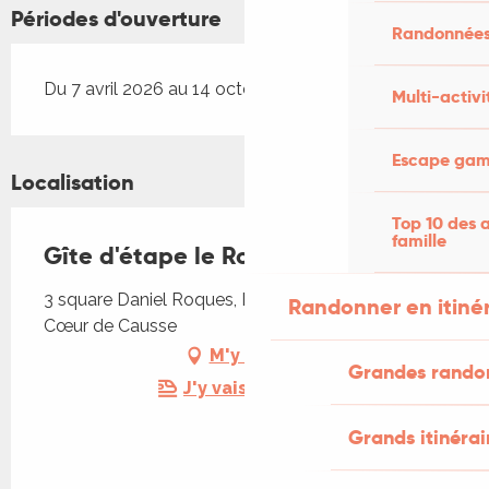
Périodes d'ouverture
Randonnées
Du 7 avril 2026 au 14 octobre 2026
Multi-activi
Escape game
Localisation
Top 10 des a
famille
Gîte d'étape le Roy de Naples
3 square Daniel Roques, Labastide-Murat, 46240
Randonner en itiné
Cœur de Causse
M'y rendre
Grandes rando
J'y vais en train !
Grands itinérai