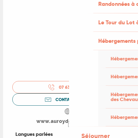
Randonnées à c
Le Tour du Lot 
Hébergements 
Hébergemen
Hébergemen
07 63 42 45
▒▒
Hébergement
des Chevau
CONTACTEZ-NOUS
Hébergement
www.auroydenaples.com
Langues parlées
Langues parlées
Séjourner