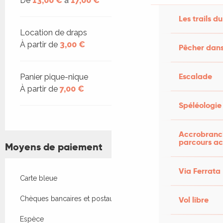
De
13,00 €
à
17,00 €
Les trails du
Location de draps
À partir de
3,00 €
Pêcher dans
Escalade
Panier pique-nique
À partir de
7,00 €
Spéléologie
Accrobranch
parcours ac
Moyens de paiement
Via Ferrata
Carte bleue
Vol libre
Chèques bancaires et postaux
Espèce