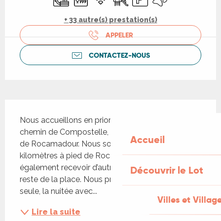
+ 33 autre(s) prestation(s)
APPELER
CONTACTEZ-NOUS
Description
Nous accueillons en priorité les pèlerins sur le 
chemin de Compostelle, empruntant la variante 
Accueil
de Rocamadour. Nous sommes situés à 24 
kilomètres à pied de Rocamadour. Nous pouvons 
également recevoir d’autres vacanciers lorsqu’il 
Découvrir le Lot
reste de la place. Nous proposons soit la nuitée 
seule, la nuitée avec...
Villes et Villag
Lire la suite