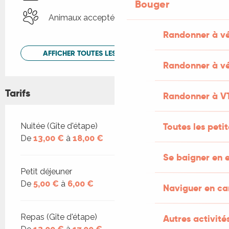
Bouger
Animaux acceptés
Randonner à v
AFFICHER TOUTES LES PRESTATIONS
Randonner à vé
Tarifs
Randonner à V
Tarifs 2026
Toutes les peti
Nuitée (Gîte d'étape)
De
13,00 €
à
18,00 €
Se baigner en e
Petit déjeuner
De
5,00 €
à
6,00 €
Naviguer en c
Repas (Gîte d'étape)
Autres activités