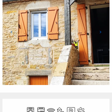
Ouverture et coordonnées
Lave linge
Lave vaisselle
WiFi
Jeux pour enfants / Espace je
Parking
Animaux acceptés