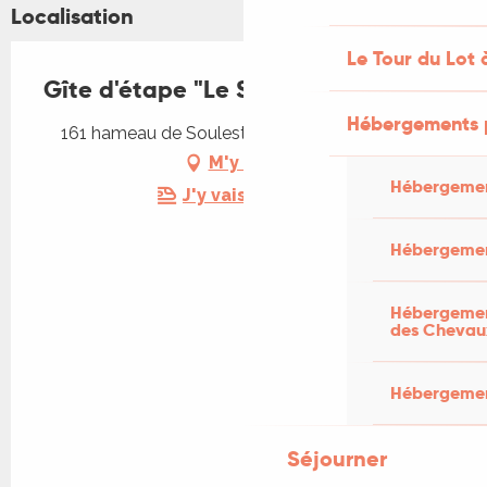
Localisation
Le Tour du Lot 
Gîte d'étape "Le Sansouci"
Hébergements 
161 hameau de Soulestrein, 46500 Issendolus
M'y rendre
Hébergemen
J'y vais en train !
Hébergemen
Hébergement
des Chevau
Hébergement
Séjourner