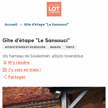
Aller
au
contenu
principal
Accueil
Gîte d'étape "Le Sansouci"
Gîte d'étape "Le Sansouci"
GÎTES D'ÉTAPES ET DE SÉJOURS
MAISON
TENTE
161 hameau de Soulestrein, 46500 Issendolus
M'y rendre
J'y vais en train !
Partager