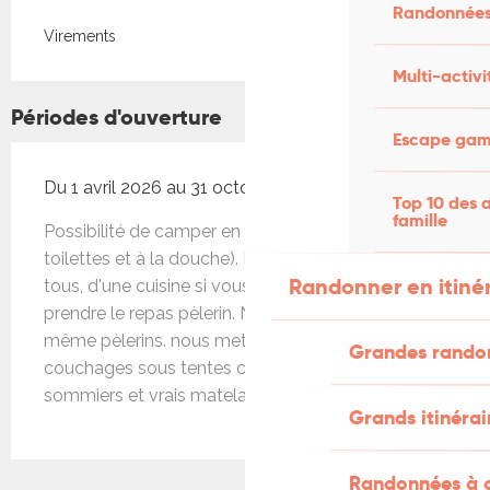
Randonnées
Virements
Multi-activi
Périodes d'ouverture
Escape game
Du 1 avril 2026 au 31 octobre 2026
Top 10 des a
famille
Possibilité de camper en donativo ( accès aux
toilettes et à la douche). Mise à disposition pour
Randonner en itiné
tous, d'une cuisine si vous ne souhaitez pas
prendre le repas pèlerin. Nous sommes nous
même pèlerins. nous mettons aussi des
Grandes rando
couchages sous tentes confortables ( vrais
sommiers et vrais matelas).
Grands itinérai
Randonnées à c