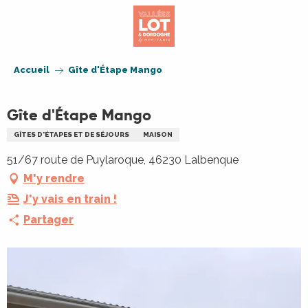
Aller
au
contenu
principal
Accueil
Gîte d'Étape Mango
Gîte d'Étape Mango
GÎTES D'ÉTAPES ET DE SÉJOURS
MAISON
51/67 route de Puylaroque, 46230 Lalbenque
M'y rendre
J'y vais en train !
Partager