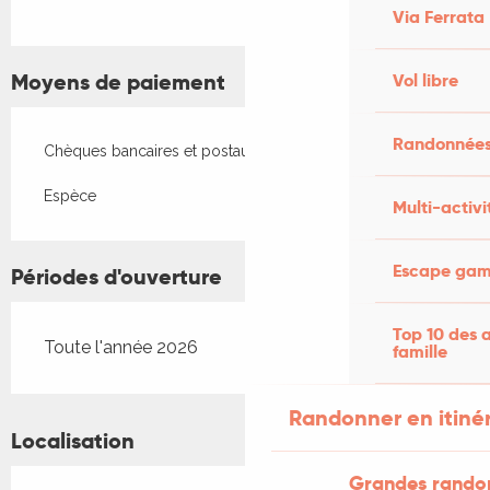
Via Ferrata
Moyens de paiement
Vol libre
Randonnées
Chèques bancaires et postaux
Espèce
Multi-activi
Escape game
Périodes d'ouverture
Top 10 des a
Toute l'année 2026
famille
Randonner en itiné
Localisation
Grandes rando