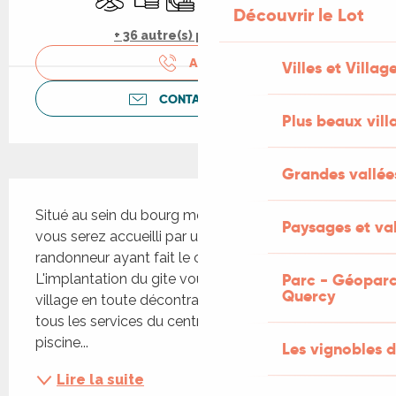
Découvrir le Lot
+ 36 autre(s) prestation(s)
APPELER
Villes et Villag
CONTACTEZ-NOUS
Plus beaux vill
Grandes vallée
Description
Situé au sein du bourg médiéval de Lalbenque, 
Paysages et val
vous serez accueilli par un hospitalier, ancien 
randonneur ayant fait le chemin de Compostelle. 
Parc - Géoparc
L'implantation du gite vous permettra de visiter le 
Quercy
village en toute décontraction et de profiter de 
tous les services du centre bourg, notamment la 
piscine...
Les vignobles d
Lire la suite