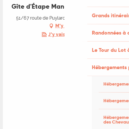
Gîte d'Étape Mango
Grands itinérai
51/67 route de Puylaroque, 46230 Lalbenque
M'y rendre
Randonnées à c
J'y vais en train !
Le Tour du Lot 
Hébergements 
Hébergemen
Hébergemen
Hébergement
des Chevau