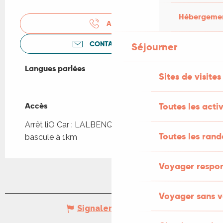
Hébergement
APPELER
CONTACTEZ-NOUS
Séjourner
Langues parlées
Langues parlées
Sites de visites
Accès
Accès
Toutes les activ
Arrêt liO Car : LALBENQUE - Place de la
Toutes les ran
bascule à 1km
Voyager respo
Voyager sans v
Signaler une erreur