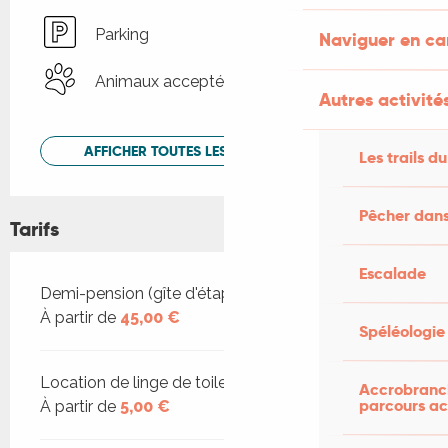
Parking
Naviguer en c
Animaux acceptés
Autres activités
AFFICHER TOUTES LES PRESTATIONS
Les trails du
Pêcher dans
Tarifs
Escalade
Tarifs 2026
Demi-pension (gîte d'étape)
À partir de
45,00 €
Spéléologie
Location de linge de toilette et de draps
Accrobranch
parcours ac
À partir de
5,00 €