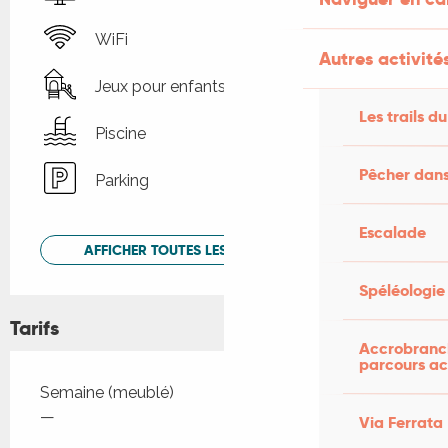
WiFi
Autres activités
Jeux pour enfants / Espace jeux
Les trails du
Piscine
Pêcher dans
Parking
Escalade
AFFICHER TOUTES LES PRESTATIONS
Spéléologie
Tarifs
Accrobranch
parcours ac
Tarifs 2026
Semaine (meublé)
—
Via Ferrata