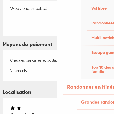
Vol libre
Week-end (meublé)
—
Randonnées
Multi-activi
Moyens de paiement
Escape game
Chèques bancaires et postaux
Top 10 des a
famille
Virements
Randonner en itiné
Localisation
Grandes rando