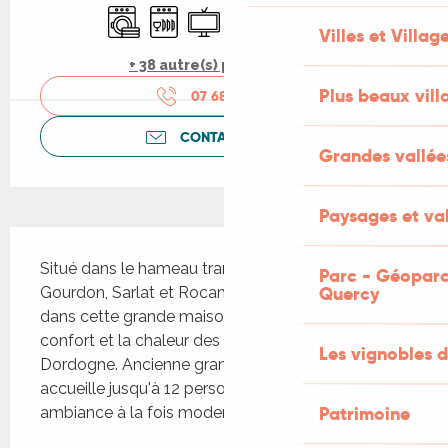
Lave linge
Lave vaisselle
Télévision
WiFi
Jeux pour enfants / Espa
Piscine
Villes et Villag
+ 38 autre(s) prestation(s)
Plus beaux vill
07 68 14 02
▒▒
CONTACTEZ-NOUS
Grandes vallée
Paysages et val
Description
Situé dans le hameau tranquille du Barou entre 
Parc - Géoparc
Quercy
Gourdon, Sarlat et Rocamadour, vous trouverez 
dans cette grande maison familiale le calme, le 
confort et la chaleur des vacances entre Lot et 
Les vignobles d
Dordogne. Ancienne grange rénovée, le gîte 
accueille jusqu'à 12 personnes dans une 
Patrimoine
ambiance à la fois moderne...