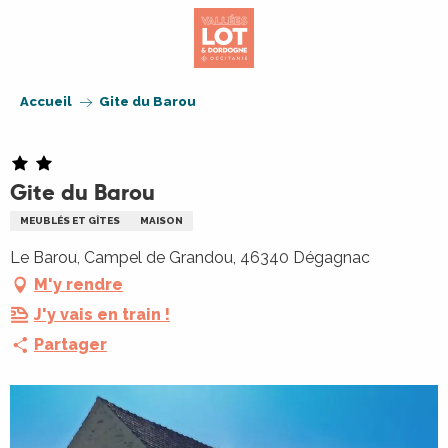
Aller
au
contenu
principal
Accueil
Gite du Barou
Gite du Barou
MEUBLÉS ET GÎTES
MAISON
Le Barou, Campel de Grandou, 46340 Dégagnac
M'y rendre
J'y vais en train !
Partager