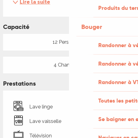
Lire la suite
Produits du ter
Capacité
Bouger
12 Personne(s)
Randonner à v
Randonner à vé
4 Chambre(s)
Randonner à V
Prestations
Toutes les peti
Lave linge
Se baigner en e
Lave vaisselle
Télévision
Naviguer en c