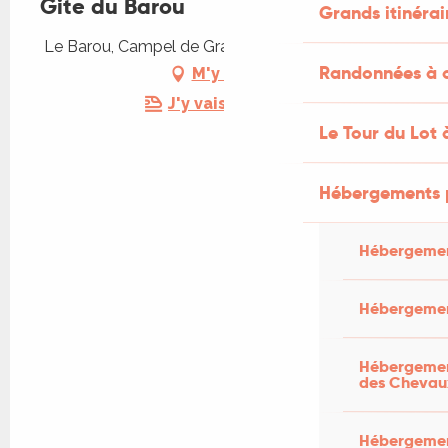
Gite du Barou
Grands itinérai
Le Barou, Campel de Grandou, 46340 Dégagnac
Randonnées à c
M'y rendre
J'y vais en train !
Le Tour du Lot 
Hébergements 
Hébergemen
Hébergemen
Hébergement
des Chevau
Hébergement