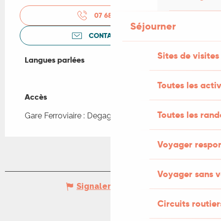
07 68 14 02
▒▒
Séjourner
CONTACTEZ-NOUS
Sites de visites
Langues parlées
Langues parlées
Toutes les activ
Accès
Accès
Toutes les ran
Gare Ferroviaire : Degagnac à 2km
Voyager respo
Voyager sans v
Signaler une erreur
Circuits routier