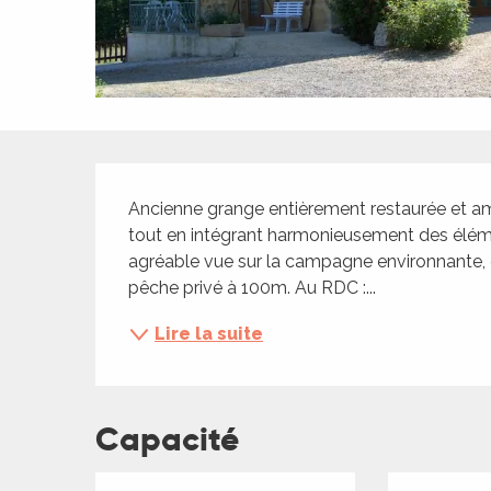
ches,
 et
car
ues
a
Description
ents
Ancienne grange entièrement restaurée et am
es
tout en intégrant harmonieusement des élém
agréable vue sur la campagne environnante, d'
ents
pêche privé à 100m. Au RDC :...
es
ités
Lire la suite
ames
piste
Capacité
 faire