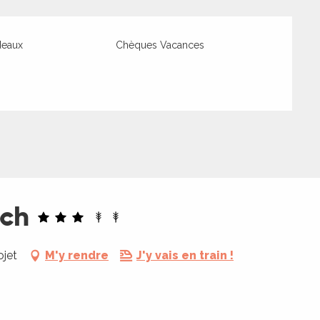
deaux
Chèques Vacances
ech
ojet
M'y rendre
J'y vais en train !