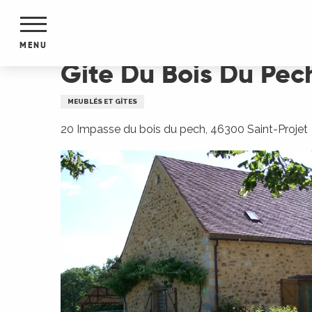
Aller
Accueil
Gite Du Bois Du Pech
au
contenu
MENU
principal
Gite Du Bois Du Pec
NTS
MENTS
MEUBLÉS ET GÎTES
S
URS
20 Impasse du bois du pech, 46300 Saint-Projet
du Lot
dans
s le
e