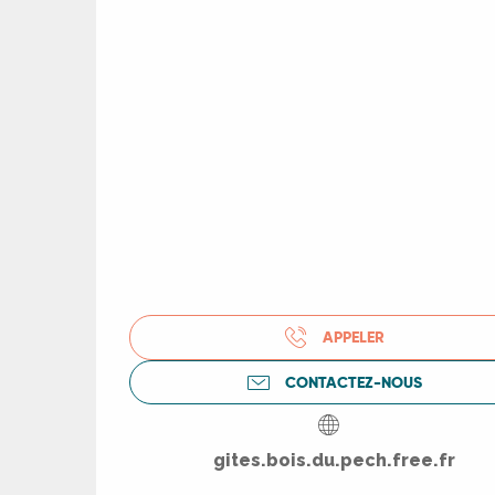
R
ts
rs
ns
APPELER
ue
CONTACTEZ-NOUS
gites.bois.du.pech.free.fr