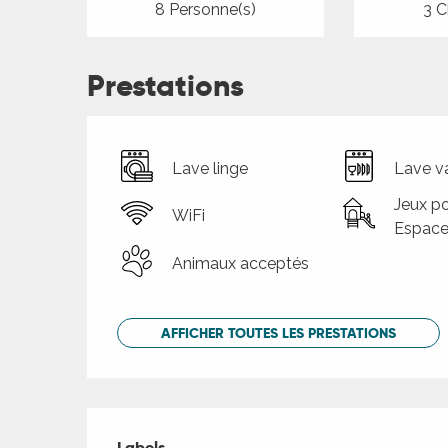
8 Personne(s)
3 C
Prestations
Lave linge
Lave va
Jeux po
WiFi
Espace
Animaux acceptés
AFFICHER TOUTES LES PRESTATIONS
Offres de presta
Labels
Labels