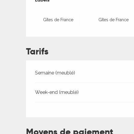
Gîtes de France
Gîtes de France
Tarifs
ages
Tarifs 2026
Semaine (meublé)
Week-end (meublé)
es
es
Moyens de paiement