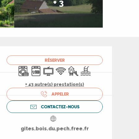
+ 3
Ouverture et coord
RÉSERVER
Lave linge
Lave vaisselle
Télévision
WiFi
Jeux pour enfants / Espace jeu
Piscine
+ 43 autre(s) prestation(s)
APPELER
CONTACTEZ-NOUS
gites.bois.du.pech.free.fr