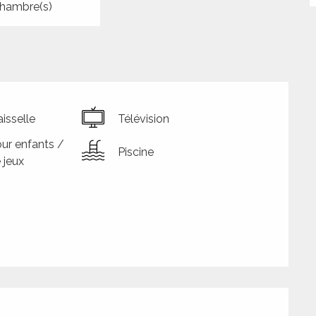
hambre(s)
isselle
Télévision
ur enfants /
Piscine
 jeux
tions