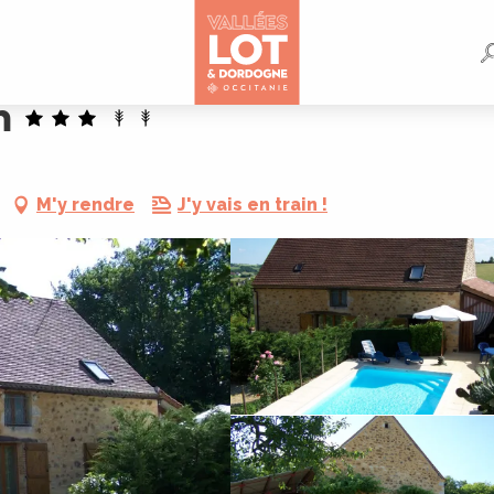
h
M'y rendre
J'y vais en train !