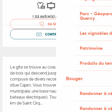
Draps et linge
Télévision
WiFi
Parking
Parc - Géoparc
+ 22 autre(s) prestation(s)
Quercy
06 58 91 63
▒▒
Les vignobles d
CONTACTEZ-NOUS
Patrimoine
Description
Produits du ter
Le gîte se trouve au coeur d’un parc d’un hectare 
de bois qui descend jusqu’aux rives du Lot, 
Bouger
composé de divers recoins à découvrir. A 5 km se 
situe Cajarc. Vous trouverez une piscine 
municipale, une base nautique (kayak, pédalo et 
Randonner à v
bateaux électriques). Toutes commodités. A 20 
km de Saint Cirq...
Randonner à vé