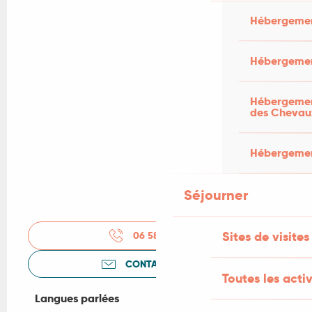
Hébergemen
Hébergemen
Hébergement
des Chevau
Hébergement
Séjourner
Sites de visites
06 58 91 63
▒▒
CONTACTEZ-NOUS
Toutes les activ
Langues parlées
Langues parlées