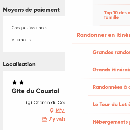
Moyens de paiement
Top 10 des a
famille
Chèques Vacances
Randonner en itiné
Virements
Grandes rando
Localisation
Grands itinérai
Randonnées à c
Gite du Coustal
191 Chemin du Coustal, 46160 Cajarc
Le Tour du Lot 
M'y rendre
J'y vais en train !
Hébergements 