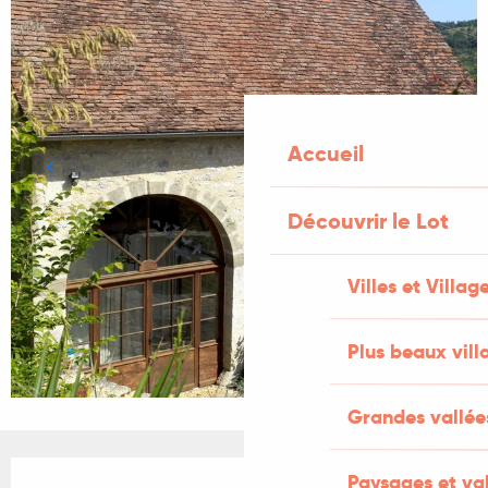
Accueil
Découvrir le Lot
Villes et Villag
Plus beaux vill
Grandes vallée
Ouverture et coordonnées
Paysages et val