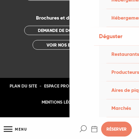
Brochures et documentations
Hébergemen
DEMANDE DE DOCUMENTATION
Déguster
VOIR NOS BROCHURES
Restaurants
Producteurs
-
-
-
-
PLAN DU SITE
ESPACE PRO
PRESSE
PHOTOTHÈQUE
Aires de pi
-
MENTIONS LÉGALES
CGU
Marchés
Recherche
RÉSERVER
MENU