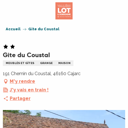
Aller
au
contenu
principal
Accueil
Gite du Coustal
Gite du Coustal
MEUBLÉS ET GÎTES
GRANGE
MAISON
191 Chemin du Coustal, 46160 Cajarc
M'y rendre
J'y vais en train !
Partager