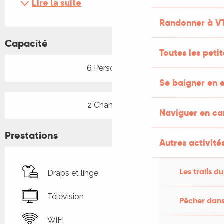
Lire la suite
Randonner à V
Capacité
Toutes les peti
6 Personne(s)
Se baigner en e
2 Chambre(s)
Naviguer en c
Prestations
Autres activités
Les trails du
Draps et linge
Télévision
Pêcher dans
WiFi