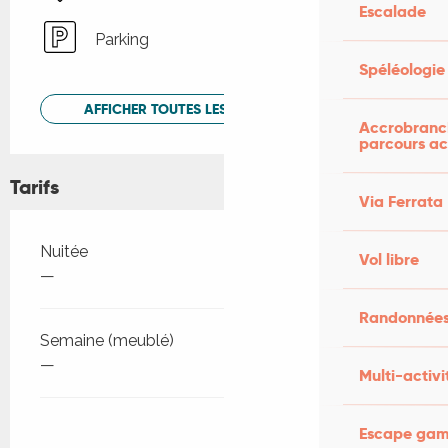
Escalade
Parking
Spéléologie
AFFICHER TOUTES LES PRESTATIONS
Accrobranch
parcours ac
Tarifs
Via Ferrata
Tarifs 2026
Nuitée
Vol libre
—
Randonnées
Semaine (meublé)
—
Multi-activi
Escape game