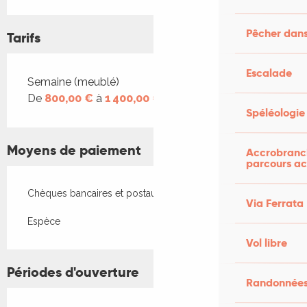
Pêcher dans
Tarifs
Escalade
Tarifs 2026
Semaine (meublé)
De
800,00 €
à
1 400,00 €
Spéléologie
Moyens de paiement
Accrobranch
parcours ac
Chèques bancaires et postaux
Via Ferrata
Espèce
Vol libre
Périodes d'ouverture
Randonnées