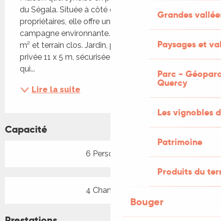
du Ségala. Située à côté de la maison des 
Grandes vallée
propriétaires, elle offre une vue dégagée sur la 
campagne environnante. Terrasse couverte de 28 
Paysages et val
m² et terrain clos. Jardin, parking privés et piscine 
privée 11 x 5 m, sécurisée par un abri sur roulettes 
qui...
Parc - Géoparc
Quercy
Lire la suite
Les vignobles d
Capacité
Patrimoine
6 Personne(s)
Produits du ter
4 Chambre(s)
Bouger
Prestations