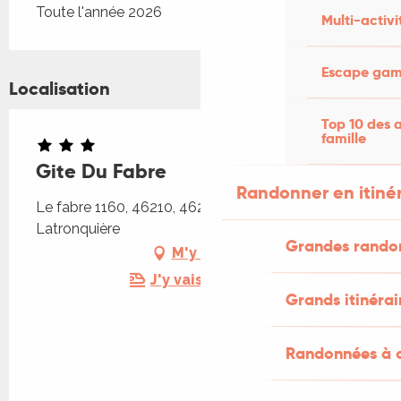
Toute l'année 2026
Multi-activi
Escape game
Localisation
Top 10 des a
famille
Gite Du Fabre
Randonner en itiné
Le fabre 1160, 46210, 46210 Sénaillac-
Latronquière
Grandes rando
M'y rendre
J'y vais en train !
Grands itinérai
Randonnées à c