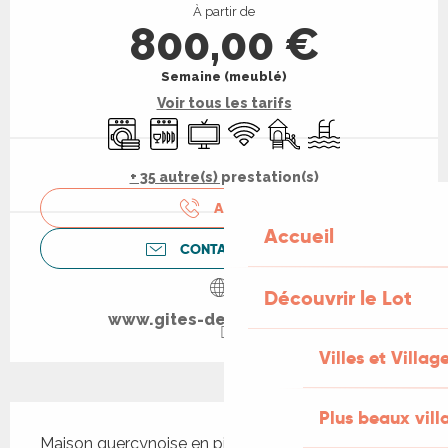
À partir de
800,00 €
Semaine (meublé)
Voir tous les tarifs
Lave linge
Lave vaisselle
Télévision
WiFi
Jeux pour enfants / Espa
Piscine
+ 35 autre(s) prestation(s)
APPELER
Accueil
CONTACTEZ-NOUS
Découvrir le Lot
www.gites-de-france-lot.fr
Villes et Villag
Description
Plus beaux vill
Maison quercynoise en pierres, au cœur du jardin 