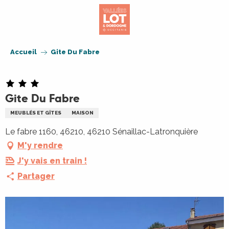
Aller
au
contenu
principal
Accueil
Gite Du Fabre
Gite Du Fabre
MEUBLÉS ET GÎTES
MAISON
Le fabre 1160, 46210, 46210 Sénaillac-Latronquière
M'y rendre
J'y vais en train !
Partager