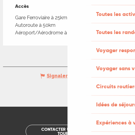
Accès
Accès
Toutes les activ
Gare Ferroviaire à 25km
Autoroute à 50km
Toutes les ran
Aéroport/Aérodrome à 65km
Voyager respo
Voyager sans v
Signaler une erreur
Circuits routier
Idées de séjou
Expériences à 
CONTACTER UN OFFICE DE
TOURISME