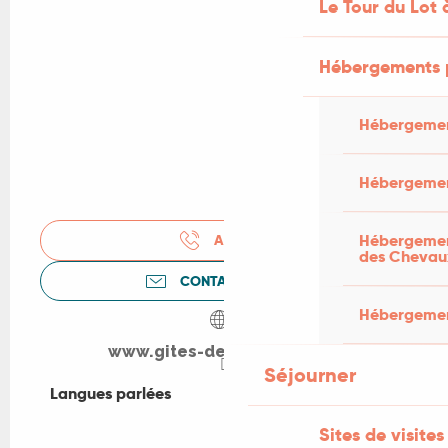
Le Tour du Lot 
Hébergements 
Hébergemen
Hébergemen
Hébergement
APPELER
des Chevau
CONTACTEZ-NOUS
Hébergement
www.gites-de-france-lot.fr
Séjourner
Langues parlées
Langues parlées
Sites de visites