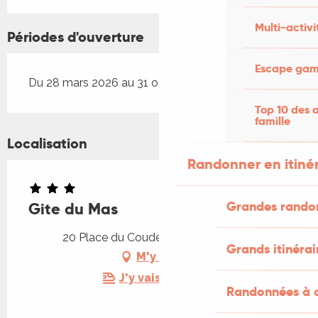
Multi-activi
Périodes d'ouverture
Escape game
Du 28 mars 2026 au 31 octobre 2026
Top 10 des a
famille
Localisation
Randonner en itiné
Grandes rando
Gite du Mas
20 Place du Couderc, 46320 Quissac
Grands itinérai
M'y rendre
J'y vais en train !
Randonnées à c