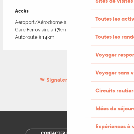
Sites de visites
Accès
Accès
Toutes les activ
Aéroport/Aérodrome à 90km
Gare Ferroviaire à 17km
Toutes les ran
Autoroute à 14km
Voyager respo
Voyager sans v
Signaler une erreur
Circuits routier
Idées de séjou
Expériences à 
CONTACTER UN OFFICE DE