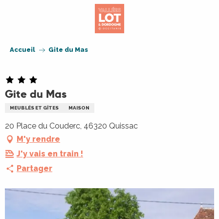
Aller
au
contenu
principal
Accueil
Gite du Mas
Gite du Mas
MEUBLÉS ET GÎTES
MAISON
20 Place du Couderc, 46320 Quissac
M'y rendre
J'y vais en train !
Partager