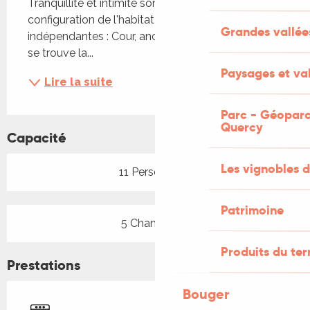
Tranquillité et intimité sont garanties par la 
configuration de l'habitat composé de 3 parties 
Grandes vallée
indépendantes : Cour, anciens jardins, champs ou 
se trouve la...
Paysages et val
Lire la suite
Parc - Géoparc
Quercy
Capacité
Les vignobles d
11 Personne(s)
Patrimoine
5 Chambre(s)
Produits du ter
Prestations
Bouger