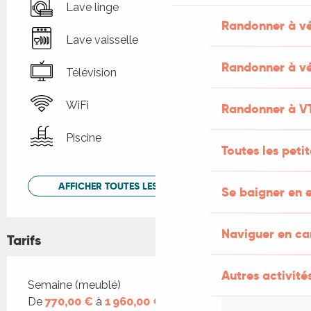
Lave linge
Randonner à v
Lave vaisselle
Randonner à vé
Télévision
WiFi
Randonner à V
Piscine
Toutes les peti
AFFICHER TOUTES LES PRESTATIONS
Se baigner en e
Naviguer en c
Tarifs
Autres activités
Tarifs 2026
Semaine (meublé)
De
770,00 €
à
1 960,00 €