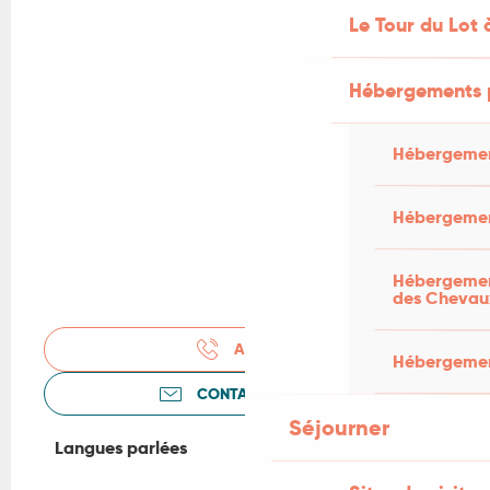
Le Tour du Lot 
Hébergements 
Hébergemen
Hébergemen
Hébergement
des Chevau
APPELER
Hébergement
CONTACTEZ-NOUS
Séjourner
Langues parlées
Langues parlées