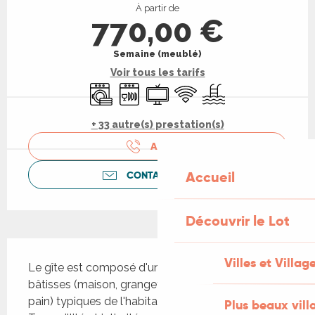
À partir de
770,00 €
Semaine (meublé)
Voir tous les tarifs
Lave linge
Lave vaisselle
Télévision
WiFi
Piscine
+ 33 autre(s) prestation(s)
APPELER
Accueil
CONTACTEZ-NOUS
Découvrir le Lot
Description
Villes et Villag
Le gîte est composé d'un ensemble de petites 
bâtisses (maison, grangette, petite étable, four à 
pain) typiques de l'habitat rural du Quercy. 
Plus beaux vill