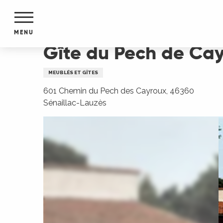
Aller
Accueil
Gîte du Pech de Cayrou
au
contenu
MENU
principal
Gîte du Pech de Ca
NTS
MENTS
MEUBLÉS ET GÎTES
S
URS
601 Chemin du Pech des Cayroux, 46360
Sénaillac-Lauzès
du Lot
dans
s le
e