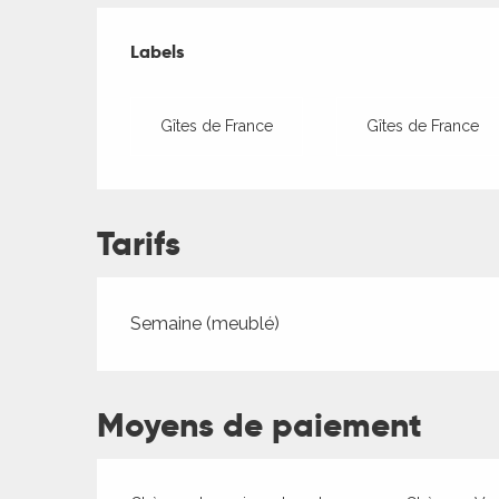
Offres de presta
Labels
Labels
Gîtes de France
Gîtes de France
Tarifs
ages
Tarifs 2026
Semaine (meublé)
es
Moyens de paiement
es