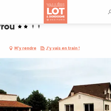
yrou
M'y rendre
J'y vais en train !