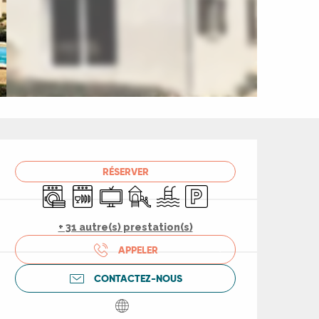
Ouverture et coord
RÉSERVER
Lave linge
Lave vaisselle
Télévision
Jeux pour enfants / Espace jeux
Piscine
Parking
+ 31 autre(s) prestation(s)
APPELER
CONTACTEZ-NOUS