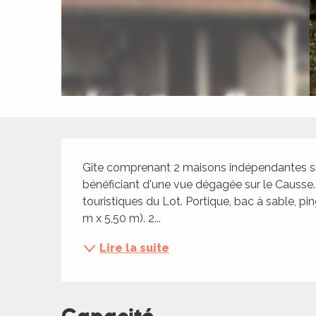
ches,
 et
car
ues
a
ents
Description
es
Gîte comprenant 2 maisons indépendantes situ
ents
bénéficiant d'une vue dégagée sur le Causse. 
es
ités
touristiques du Lot. Portique, bac à sable, p
m x 5,50 m). 2...
ames
piste
Lire la suite
 faire