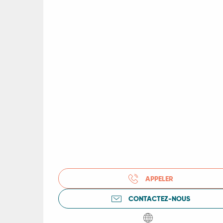
R
ts
rs
ns
APPELER
ue
CONTACTEZ-NOUS