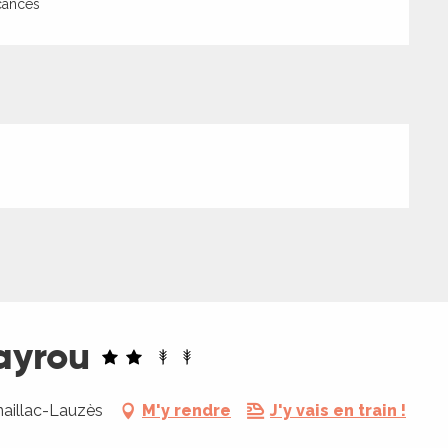
cances
ayrou
aillac-Lauzès
M'y rendre
J'y vais en train !