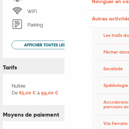
Naviguer en c
WiFi
Autres activités
Parking
Les trails du
AFFICHER TOUTES LES PRESTATIONS
Pêcher dans
Tarifs
Escalade
Spéléologie
Tarifs 2026
Nuitée
De
85,00 €
à
99,00 €
Accrobranch
parcours ac
Moyens de paiement
Via Ferrata