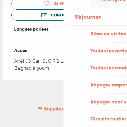
06 89 80 66
▒▒
CONTACTEZ-NOUS
Séjourner
Langues parlées
Langues parlées
Sites de visites
Accès
Accès
Toutes les activ
Arrêt liO Car : St CIRQ LAPOPIE - Camping
Toutes les ran
Baignad à 900m
Voyager respo
Voyager sans v
Signaler une erreur
Circuits routier