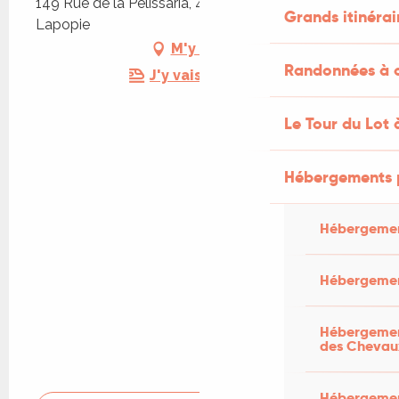
149 Rue de la Pélissaria, 46330 Saint-Cirq-
Grands itinérai
Lapopie
M'y rendre
Randonnées à c
J'y vais en train !
Le Tour du Lot 
Hébergements 
Hébergemen
Hébergemen
Hébergement
des Chevau
Hébergement