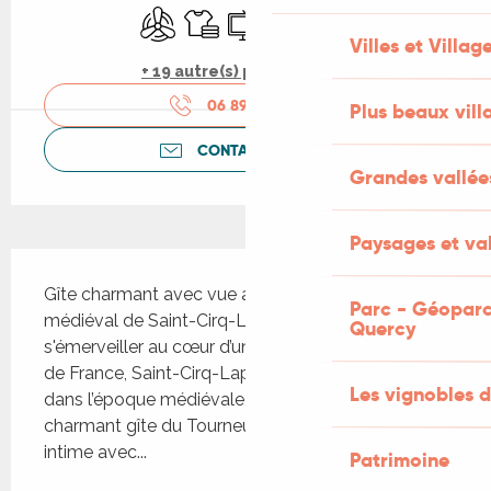
Air conditionné
Draps et linge
Télévision
WiFi
Parking
Villes et Villag
+ 19 autre(s) prestation(s)
06 89 80 66
▒▒
Plus beaux vill
CONTACTEZ-NOUS
Grandes vallée
Paysages et val
Description
Gîte charmant avec vue admirable sur le village 
Parc - Géoparc
médiéval de Saint-Cirq-Lapopie. Un endroit pour 
Quercy
s'émerveiller au cœur d’un des plus beaux villages 
de France, Saint-Cirq-Lapopie. Plongez-vous 
Les vignobles d
dans l’époque médiévale, en séjournant dans le 
charmant gîte du Tourneur niché dans un jardin 
intime avec...
Patrimoine