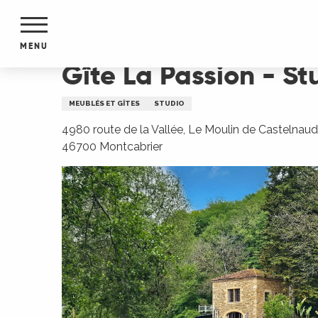
Aller
Accueil
Gîte La Passion - Studio
au
contenu
MENU
principal
Gîte La Passion - St
NTS
MENTS
MEUBLÉS ET GÎTES
STUDIO
S
URS
4980 route de la Vallée, Le Moulin de Castelnaud
46700 Montcabrier
du Lot
dans
s le
e