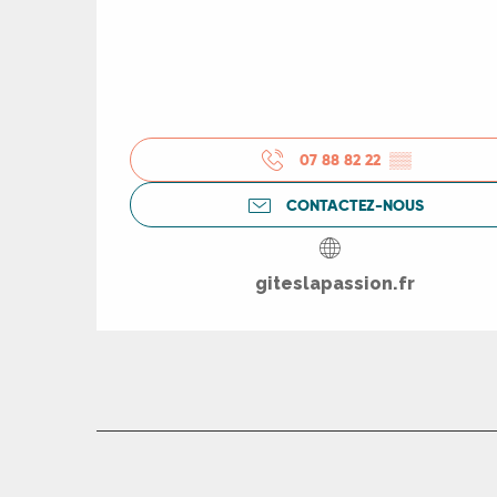
ts
rs
07 88 82 22
▒▒
ns
CONTACTEZ-NOUS
ue
giteslapassion.fr