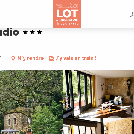
udio
,
M'y rendre
J'y vais en train !