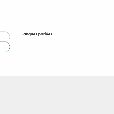
Langues parlées
Langues parlées