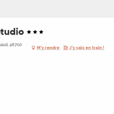
Studio
lnaud, 46700
M'y rendre
J'y vais en train !