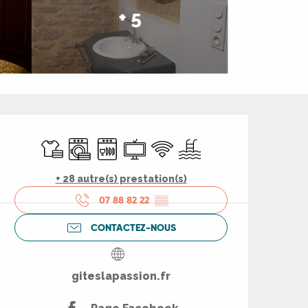
+ 5
Ouverture et coord
Draps et linge
Lave linge
Lave vaisselle
Télévision
WiFi
Piscine
+ 28 autre(s) prestation(s)
07 88 82 22
▒▒
CONTACTEZ-NOUS
giteslapassion.fr