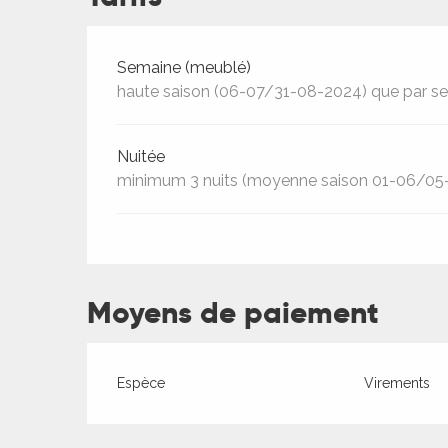
Tarifs 2026
Semaine (meublé)
haute saison (06-07/31-08-2024) que par s
ages
Nuitée
minimum 3 nuits (moyenne saison 01-06/05
es
es
Moyens de paiement
Espèce
Virements