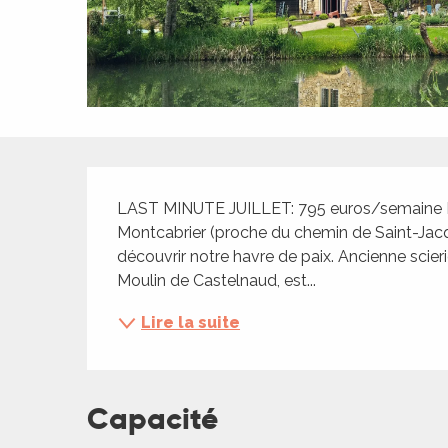
ches,
 et
car
ues
a
Description
ents
LAST MINUTE JUILLET: 795 euros/semaine Dans 
es
Montcabrier (proche du chemin de Saint-Jac
ents
découvrir notre havre de paix. Ancienne scieri
es
ités
Moulin de Castelnaud, est...
ames
Lire la suite
piste
 faire
Capacité