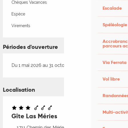
Chèques Vacances
Escalade
Espèce
Spéléologie
Virements
Accrobranch
parcours ac
Périodes d'ouverture
Via Ferrata
Du 1 mai 2026 au 31 octobre 2026
Vol libre
Localisation
Randonnées
Multi-activi
Gîte Las Méries
1711 Chemin des Méries, 46700 Puy-l'Évêque