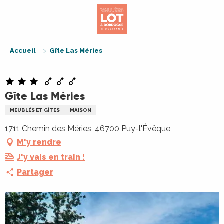
Aller
au
contenu
principal
Accueil
Gîte Las Méries
Gîte Las Méries
MEUBLÉS ET GÎTES
MAISON
1711 Chemin des Méries, 46700 Puy-l'Évêque
M'y rendre
J'y vais en train !
Partager