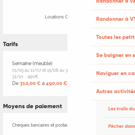
Randonner à vé
Locations CléVacances
Randonner à V
Toutes les peti
Tarifs
Se baigner en e
Tarifs 2026
Semaine (meublé)
01/05 au 11/07 et 15/08 au 31/10. : 310 € / 11/07 au
Naviguer en c
31/10. : 490€
De
310,00 €
à
490,00 €
Autres activités
Moyens de paiement
Les trails du
Chèques bancaires et postaux
Pêcher dans