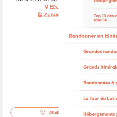
Escape game
M'y rendre
J'y vais en train !
Top 10 des a
famille
Randonner en itiné
Grandes rando
Grands itinérai
Randonnées à c
Le Tour du Lot 
05 65 30 85
▒▒
Hébergements 