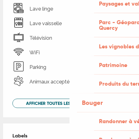
Paysages et val
Lave linge
Parc - Géoparc
Lave vaisselle
Quercy
Télévision
Les vignobles d
WiFi
Patrimoine
Parking
Animaux acceptés
Produits du ter
Bouger
AFFICHER TOUTES LES PRESTATIONS
Randonner à v
Offres de prestations
Labels
Labels