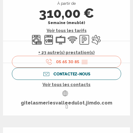
À partir de
310,00 €
Semaine (meublé)
Voir tous les tarifs
Lave linge
Lave vaisselle
Télévision
WiFi
Parking
Animaux acceptés
+ 23 autre(s) prestation(s)
05 65 30 85
▒▒
CONTACTEZ-NOUS
Voir tous les contacts
gitelasmeriesvalleedulot.jimdo.com
Description