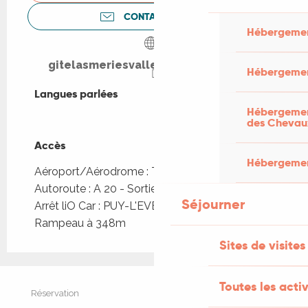
CONTACTEZ-NOUS
Hébergemen
gitelasmeriesvalleedulot.jimdo.com
Hébergemen
Langues parlées
Langues parlées
Hébergement
des Chevau
Accès
Accès
Hébergement
Aéroport/Aérodrome : Toulouse à 151km
Autoroute : A 20 - Sortie 57 ou 58
Séjourner
Arrêt liO Car : PUY-L'EVEQUE - Place du
Rampeau à 348m
Sites de visites
Toutes les activ
Réservation