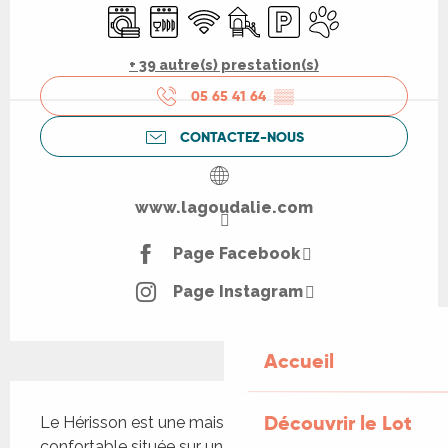
Lave linge
Lave vaisselle
WiFi
Jeux pour enfants / Espace je
Parking
Animaux acceptés
+ 39 autre(s) prestation(s)
05 65 41 64
▒▒
CONTACTEZ-NOUS
www.lagoudalie.com
Page Facebook
Page Instagram
Accueil
Description
Découvrir le Lot
Le Hérisson est une maison de vacances 
confortable située sur un domaine/camping 