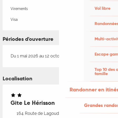
Vol libre
Virements
Visa
Randonnées
Périodes d'ouverture
Multi-activi
Escape game
Du 1 mai 2026 au 12 octobre 2026
Top 10 des a
famille
Localisation
Randonner en itiné
Gite Le Hérisson
Grandes rando
164 Route de Lagoudalie, 46340 Dégagnac