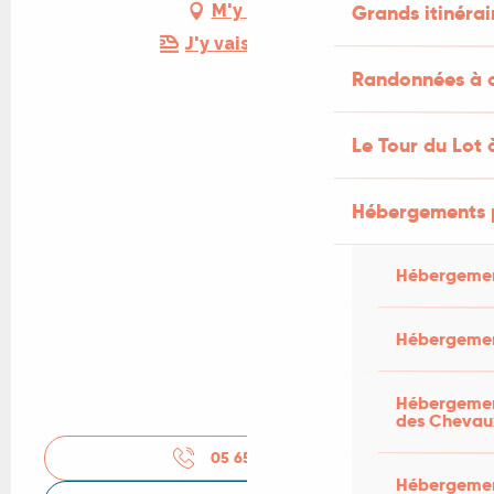
Grands itinérai
M'y rendre
J'y vais en train !
Randonnées à c
Le Tour du Lot 
Hébergements 
Hébergemen
Hébergemen
Hébergement
des Chevau
05 65 41 64
▒▒
Hébergement