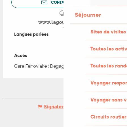
CONTACTEZ-NOUS
Séjourner
www.lagoudalie.com
Sites de visites
Langues parlées
Langues parlées
Toutes les activ
Accès
Accès
Toutes les ran
Gare Ferroviaire : Degagnac à 2km
Voyager respo
Voyager sans v
Signaler une erreur
Circuits routier