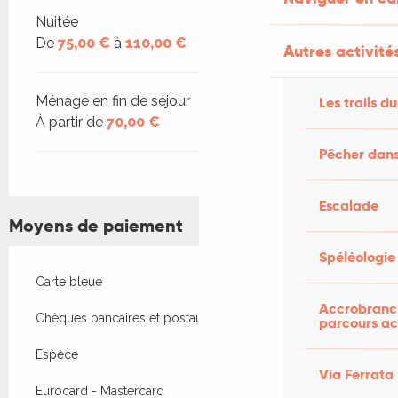
Tarifs 2026
Nuitée
De
75,00 €
à
110,00 €
Autres activités
Ménage en fin de séjour
Les trails du
À partir de
70,00 €
Pêcher dans
Escalade
Moyens de paiement
Spéléologie
Carte bleue
Accrobranch
Chèques bancaires et postaux
parcours ac
Espèce
Via Ferrata
Eurocard - Mastercard