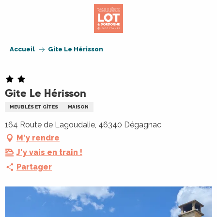
Aller
au
contenu
principal
Accueil
Gite Le Hérisson
Gite Le Hérisson
MEUBLÉS ET GÎTES
MAISON
164 Route de Lagoudalie, 46340 Dégagnac
M'y rendre
J'y vais en train !
Partager