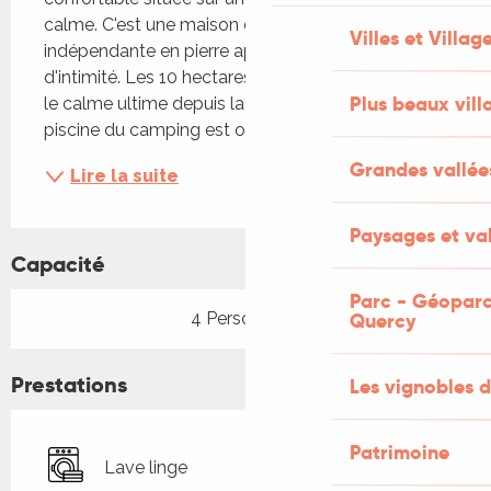
calme. C'est une maison de vacances 
Villes et Villag
indépendante en pierre apparente avec beaucoup 
d'intimité. Les 10 hectares de terrain privé offrent 
Plus beaux vill
le calme ultime depuis la porte d'entrée. La 
piscine du camping est ouverte de 10h...
Grandes vallée
Lire la suite
Paysages et val
Capacité
Parc - Géoparc
4 Personne(s)
Quercy
Prestations
Les vignobles d
Patrimoine
Lave linge