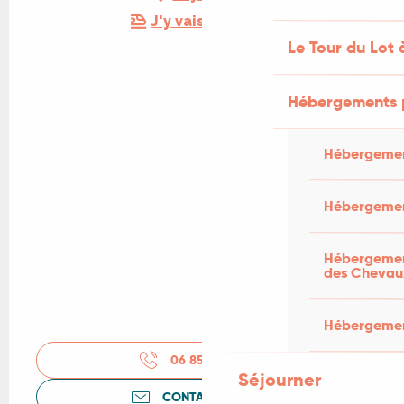
J'y vais en train !
Le Tour du Lot 
Hébergements 
Hébergemen
Hébergemen
Hébergement
des Chevau
Hébergement
06 85 60 44
▒▒
Séjourner
CONTACTEZ-NOUS