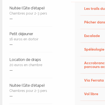
Tarifs 2026
Nuitée (Gîte d'étape)
Les trails du
Chambres pour 2-3 pers
—
Pêcher dans
Petit déjeuner
Escalade
16 euros en dortoir
—
Spéléologie
Location de draps
Accrobranch
20 euros en chambre
parcours ac
—
Via Ferrata
Nuitée (Gîte d'étape)
Chambres pour 2-3 pers
Vol libre
—