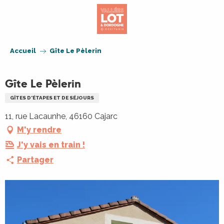
Aller
au
contenu
principal
Accueil
Gîte Le Pèlerin
Gîte Le Pèlerin
GÎTES D'ÉTAPES ET DE SÉJOURS
11, rue Lacaunhe, 46160 Cajarc
M'y rendre
J'y vais en train !
Partager