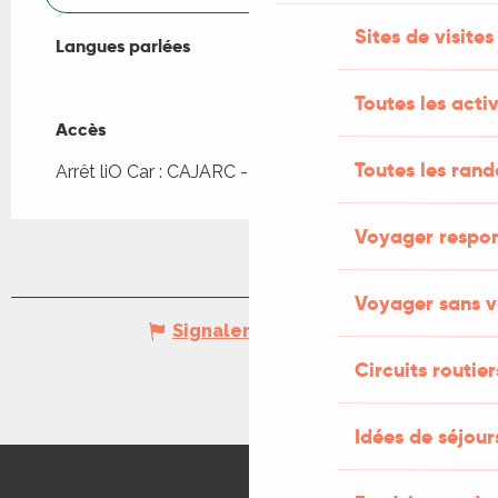
Sites de visites
Langues parlées
Langues parlées
Toutes les activ
Accès
Accès
Toutes les ran
Arrêt liO Car : CAJARC - Stade à 408m
Voyager respo
Voyager sans v
Signaler une erreur
Circuits routier
Idées de séjou