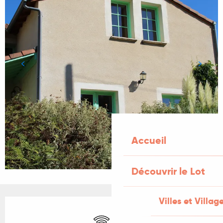
Accueil
Découvrir le Lot
Villes et Villag
Ouverture et coordonnées
WiFi
Animaux acceptés