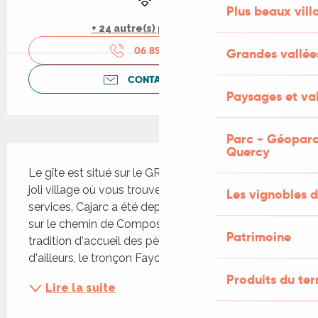
Plus beaux vill
+ 24 autre(s) prestation(s)
06 85 60 44
▒▒
Grandes vallée
CONTACTEZ-NOUS
Paysages et val
Parc - Géoparc
Description
Quercy
Le gîte est situé sur le GR 65, à l'entrée de notre 
joli village où vous trouverez tous commerces et 
Les vignobles d
services. Cajarc a été depuis longtemps une halte 
sur le chemin de Compostelle et perpétue la 
Patrimoine
tradition d'accueil des pèlerins et des marcheurs, 
d'ailleurs, le tronçon Faycelles-Cajarc est inscrit...
Produits du ter
Lire la suite