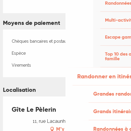
Randonnées
Multi-activi
Moyens de paiement
Escape game
Chèques bancaires et postaux
Top 10 des a
Espèce
famille
Virements
Randonner en itiné
Localisation
Grandes rando
Gîte Le Pèlerin
Grands itinérai
11, rue Lacaunhe, 46160 Cajarc
Randonnées à c
M'y rendre