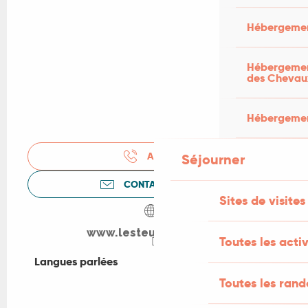
Hébergemen
Hébergement
des Chevau
Hébergement
APPELER
Séjourner
CONTACTEZ-NOUS
Sites de visites
www.lesteuilleres.com
Toutes les activ
Langues parlées
Langues parlées
Toutes les ran