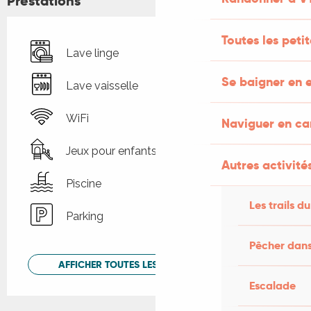
Prestations
Toutes les peti
Lave linge
Se baigner en e
Lave vaisselle
WiFi
Naviguer en c
Jeux pour enfants / Espace jeux
Autres activités
Piscine
Les trails du
Parking
Pêcher dans
AFFICHER TOUTES LES PRESTATIONS
Escalade