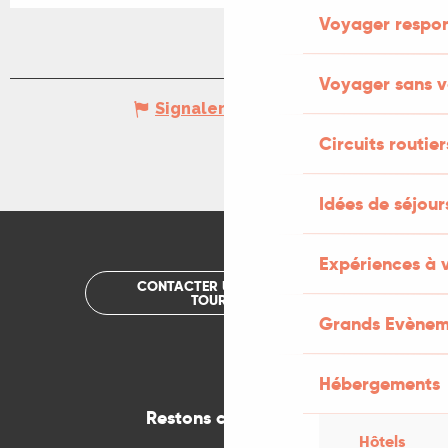
Voyager respo
Voyager sans v
Signaler une erreur
Circuits routier
Idées de séjou
Expériences à 
CONTACTER UN OFFICE DE
TOURISME
Grands Evènem
Hébergements
Restons connectés
Hôtels