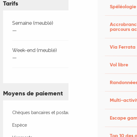
Tarifs
Spéléologie
Tarifs 2026
Semaine (meublé)
Accrobranch
parcours ac
—
Via Ferrata
Week-end (meublé)
—
Vol libre
Randonnées
Moyens de paiement
Multi-activi
Chèques bancaires et postaux
Escape game
Espèce
Top 10 des a