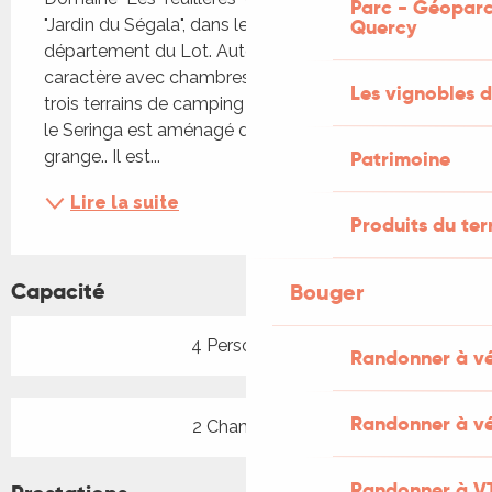
Parc - Géoparc
"Jardin du Ségala", dans le Quercy, dans le 
Quercy
département du Lot. Autour de notre manoir de 
caractère avec chambres d'hôtes, se trouvent 
Les vignobles d
trois terrains de camping et les trois gîtes. Le gîte 
le Seringa est aménagé dans une partie de notre 
grange.. Il est...
Patrimoine
Lire la suite
Produits du ter
Capacité
Bouger
4 Personne(s)
Randonner à v
Randonner à vé
2 Chambre(s)
Randonner à V