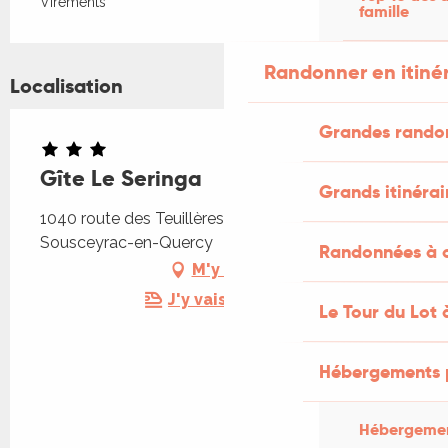
Virements
famille
Randonner en itiné
Localisation
Grandes rando
Gîte Le Seringa
Grands itinérai
1040 route des Teuillères, Lacam d'Ourcet, 46190
Sousceyrac-en-Quercy
Randonnées à c
M'y rendre
J'y vais en train !
Le Tour du Lot 
Hébergements 
Hébergemen