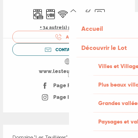
Ouverture et coordonnées
Lave linge
Lave vaisselle
WiFi
Jeux pour enfants / Espace je
Piscine
Parking
Accueil
+ 34 autre(s) prestation(s)
APPELER
Découvrir le Lot
CONTACTEZ-NOUS
Villes et Villag
www.lesteuilleres.com
Plus beaux vill
Page Facebook
Page Instagram
Grandes vallée
Paysages et val
Description
Domaine "Les Teuillères" est situé au coeur du 