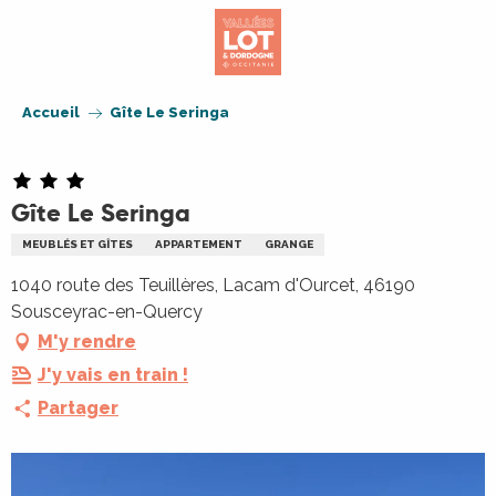
Aller
au
contenu
principal
Accueil
Gîte Le Seringa
Gîte Le Seringa
MEUBLÉS ET GÎTES
APPARTEMENT
GRANGE
1040 route des Teuillères, Lacam d'Ourcet, 46190
Sousceyrac-en-Quercy
M'y rendre
J'y vais en train !
Partager