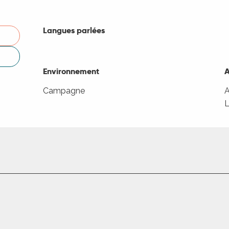
Langues parlées
Langues parlées
Environnement
Environnement
A
A
Campagne
A
L