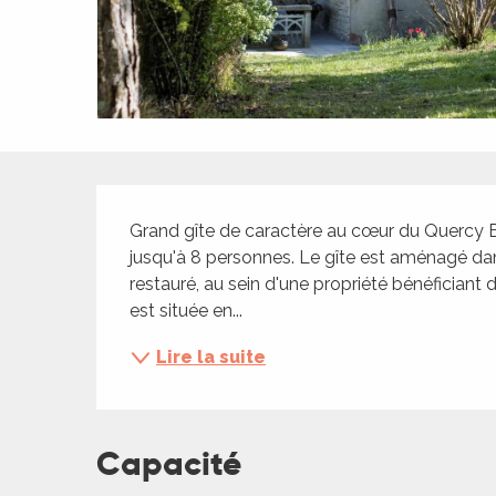
ches,
 et
car
ues
a
Description
ents
Grand gîte de caractère au cœur du Quercy Bl
es
jusqu'à 8 personnes. Le gîte est aménagé dan
ents
restauré, au sein d'une propriété bénéficiant 
es
ités
est située en...
ames
Lire la suite
piste
 faire
Capacité