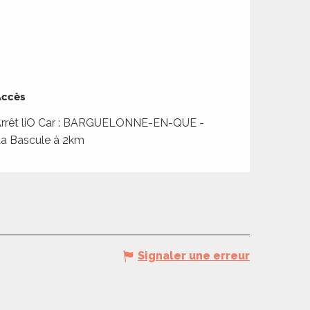
ccès
ccès
rrêt liO Car : BARGUELONNE-EN-QUE -
a Bascule à 2km
Signaler une erreur