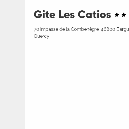
Gite Les Catios
70 impasse de la Combenègre, 46800 Bargu
Quercy
R
ts
rs
ns