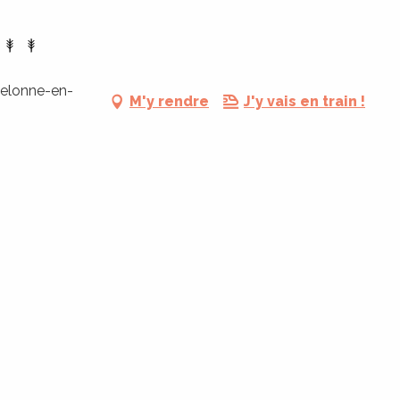
elonne-en-
M'y rendre
J'y vais en train !