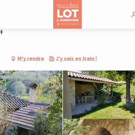
M'y rendre
J'y vais en train !