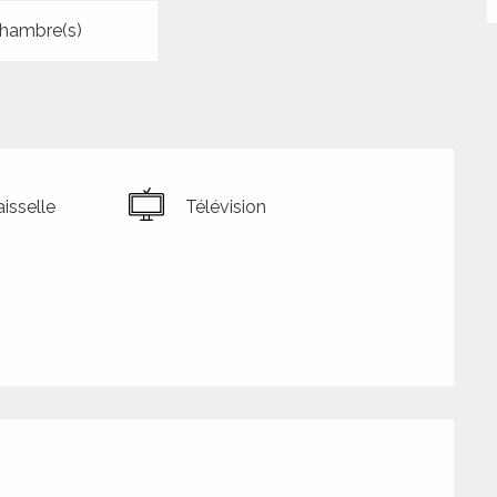
hambre(s)
isselle
Télévision
tions