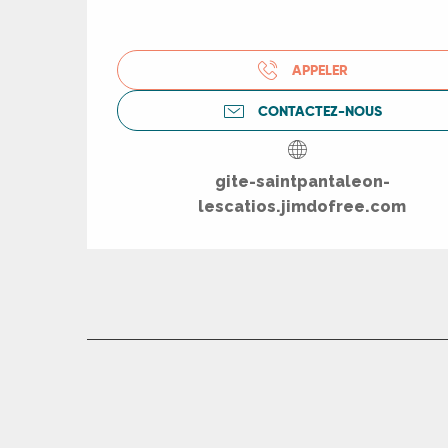
ue
APPELER
CONTACTEZ-NOUS
gite-saintpantaleon-
lescatios.jimdofree.com