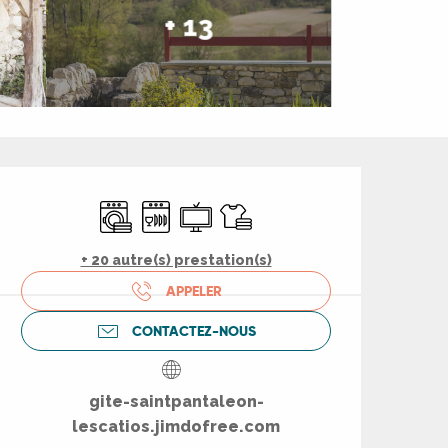
+ 13
Ouverture et coord
Lave linge
Lave vaisselle
Télévision
Draps et linge
+ 20 autre(s) prestation(s)
APPELER
CONTACTEZ-NOUS
gite-saintpantaleon-
lescatios.jimdofree.com