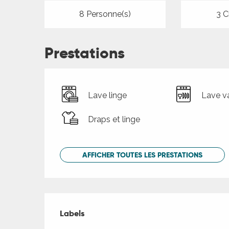
8 Personne(s)
3 C
Prestations
Lave linge
Lave va
Draps et linge
AFFICHER TOUTES LES PRESTATIONS
Offres de presta
Labels
Labels