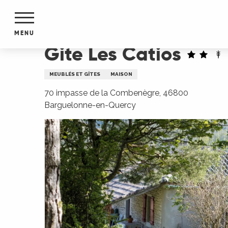
Aller
Accueil
Gite Les Catios
au
contenu
MENU
principal
Gite Les Catios
NTS
MENTS
MEUBLÉS ET GÎTES
MAISON
S
URS
70 impasse de la Combenègre, 46800
Barguelonne-en-Quercy
du Lot
dans
s le
e