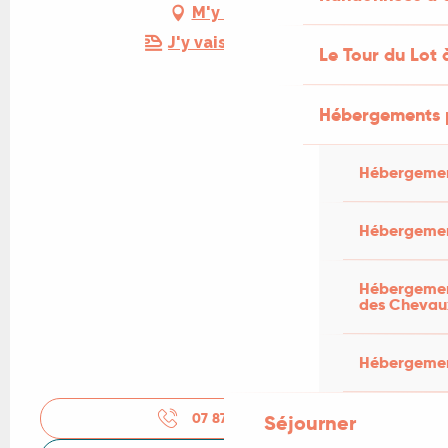
M'y rendre
J'y vais en train !
Le Tour du Lot 
Hébergements 
Hébergemen
Hébergemen
Hébergement
des Chevau
Hébergement
07 87 34 77
▒▒
Séjourner