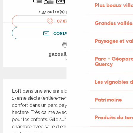
Plus beaux vill
+ 37 autre(s) prestation(s)
07 87 34 77
▒▒
Grandes vallée
CONTACTEZ-NOUS
Paysages et val
gazouillerie.fr
Parc - Géoparc
Quercy
Les vignobles d
Description
Loft dans une ancienne bâtisse en pierre du 
17eme siècle (entièrement refaite en 2008), tout 
Patrimoine
confort dans un parc paysagé et boisé d un 
hectare. Très calme avec piscine et salle de jeux 
Produits du ter
pour les enfants. Gite sur 3 niveaux, au rdc , une 
chambre avec salle d eau, rdj une chambre, au 1 