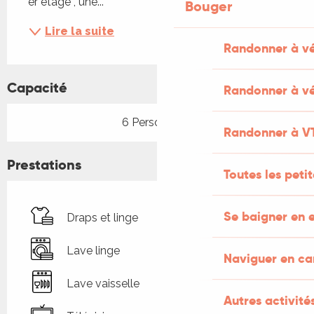
er étage , une...
Bouger
Lire la suite
Randonner à v
Capacité
Randonner à vé
6 Personne(s)
Randonner à V
Prestations
Toutes les peti
Se baigner en e
Draps et linge
Lave linge
Naviguer en c
Lave vaisselle
Autres activités