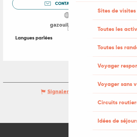
CONTACTEZ-NOUS
Sites de visites
gazouillerie.fr
Toutes les activ
Langues parlées
Langues parlées
Toutes les ran
Voyager respo
Voyager sans v
Signaler une erreur
Circuits routier
Idées de séjou