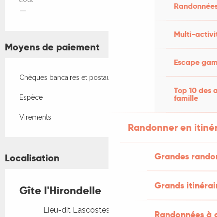
Randonnées
—
Multi-activi
Moyens de paiement
Escape game
Chèques bancaires et postaux
Top 10 des a
famille
Espèce
Virements
Randonner en itiné
Grandes rando
Localisation
Grands itinérai
Gîte l'Hirondelle
Lieu-dit Lascostes, 46210 Lauresses
Randonnées à c