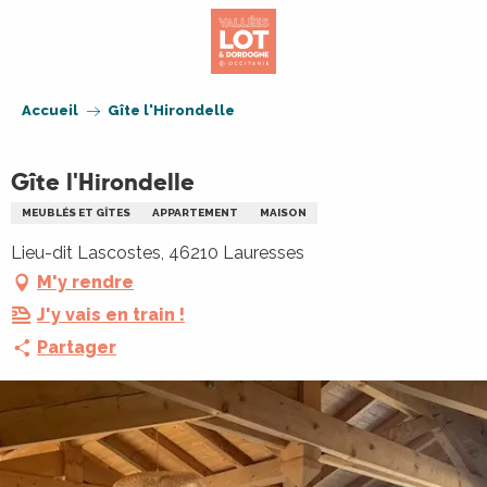
Aller
au
contenu
principal
Accueil
Gîte l'Hirondelle
Gîte l'Hirondelle
MEUBLÉS ET GÎTES
APPARTEMENT
MAISON
Lieu-dit Lascostes, 46210 Lauresses
M'y rendre
J'y vais en train !
Partager