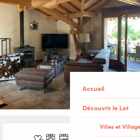
Accueil
Découvrir le Lot
Villes et Villag
Ouverture et coordonnées
Draps et linge
Lave linge
Lave vaisselle
Télévision
WiFi
Jeux pour enfants 