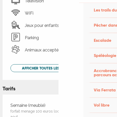
Télévision
Les trails du
WiFi
Pêcher dans
Jeux pour enfants / Espace jeux
Parking
Escalade
Animaux acceptés
Spéléologie
AFFICHER TOUTES LES PRESTATIONS
Accrobranch
parcours ac
Tarifs
Via Ferrata
Tarifs 2026
Vol libre
Semaine (meublé)
forfait menage 100 euros location uniquement juillet et
aout