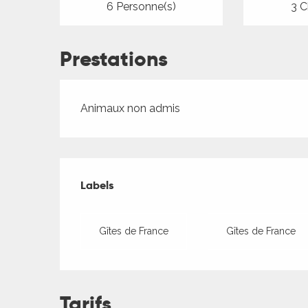
6 Personne(s)
3 C
Prestations
Animaux non admis
Offres de presta
Labels
Labels
Gîtes de France
Gîtes de France
Tarifs
ages