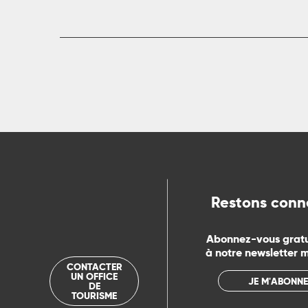
ue
Restons conn
Abonnez-vous grat
à notre newsletter 
CONTACTER
UN OFFICE
JE M'ABONNE
DE
TOURISME