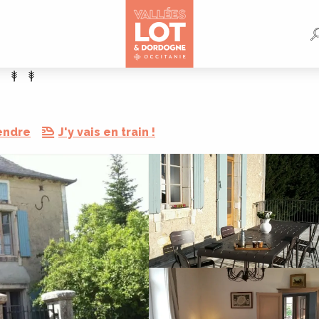
endre
J'y vais en train !