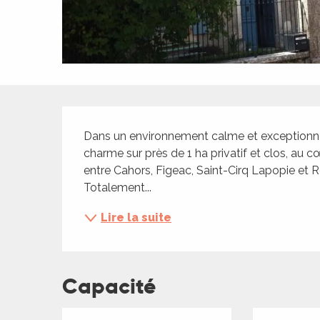
ches,
 et
car
ues
a
Description
ents
Dans un environnement calme et exceptionnel
es
charme sur près de 1 ha privatif et clos, au 
entre Cahors, Figeac, Saint-Cirq Lapopie et 
ents
Totalement...
es
ités
Lire la suite
ames
piste
Capacité
 faire