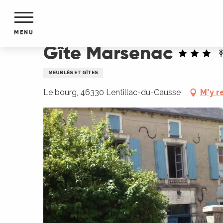
Aller
Accueil
Gîte Marsenac
au
contenu
MENU
principal
Gîte Marsenac
NTS
MENTS
MEUBLÉS ET GÎTES
S
URS
Le bourg, 46330 Lentillac-du-Causse
M'y r
du Lot
dans
s le
e