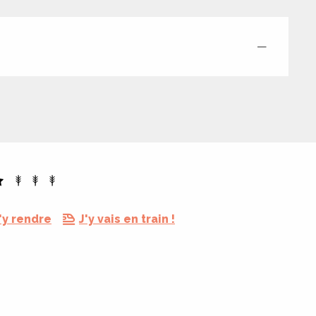
—
'y rendre
J'y vais en train !