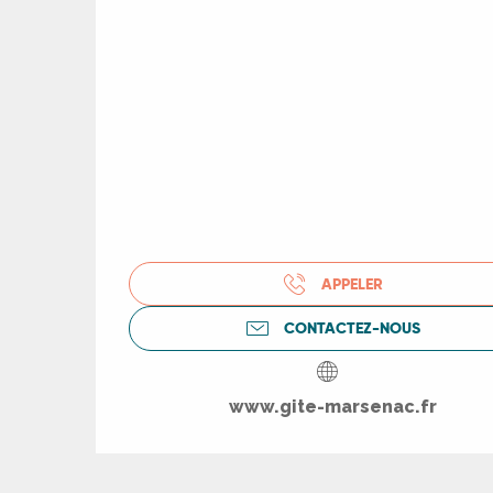
R
APPELER
ts
CONTACTEZ-NOUS
rs
www.gite-marsenac.fr
ns