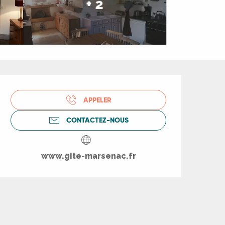
+ 2
Ouverture et coord
APPELER
CONTACTEZ-NOUS
www.gite-marsenac.fr