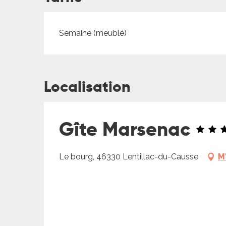
Tarifs 2026
es
Semaine (meublé)
es
Localisation
Gîte Marsenac
Le bourg, 46330 Lentillac-du-Causse
M