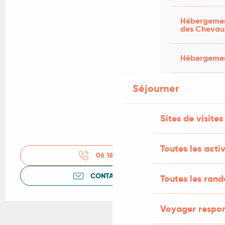
Hébergement
des Chevau
Hébergement
Séjourner
Sites de visites
Toutes les activ
06 18 98 26
▒▒
CONTACTEZ-NOUS
Toutes les ran
Voyager respo