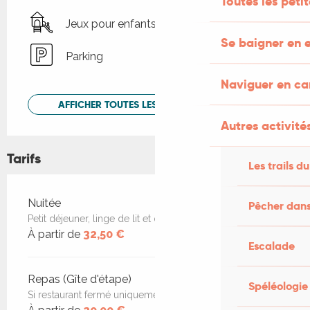
Toutes les peti
Jeux pour enfants / Espace jeux
Se baigner en e
Parking
Naviguer en c
AFFICHER TOUTES LES PRESTATIONS
Autres activités
Tarifs
Les trails du
Tarifs 2026
Nuitée
Pêcher dans
Petit déjeuner, linge de lit et de toilette inclus.
À partir de
32,50 €
Escalade
Repas (Gîte d'étape)
Spéléologie
Si restaurant fermé uniquement