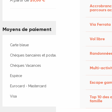
À partir de
20,00 €
Accrobranch
parcours ac
Via Ferrata
Moyens de paiement
Vol libre
Carte bleue
Randonnées
Chèques bancaires et postaux
Chèques Vacances
Multi-activi
Espèce
Escape game
Eurocard - Mastercard
Top 10 des a
Visa
famille