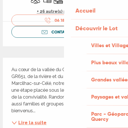
Accueil
+ 26 autre(s) prestation(s)
06 18 98 26
▒▒
Découvrir le Lot
CONTACTEZ-NOUS
Villes et Villag
Description
Plus beaux vill
Au cœur de la vallée du Célé, à quelques pas du 
GR651, de la rivière et du charmant village de 
Grandes vallée
Marcilhac-sur-Célé, notre gîte vous accueille pour 
une étape placée sous le signe de la détente et 
Paysages et val
de la convivialité. Randonneurs, pèlerins, mais 
aussi familles et groupes d’amis, vous êtes les 
bienvenus...
Parc - Géoparc
Quercy
Lire la suite