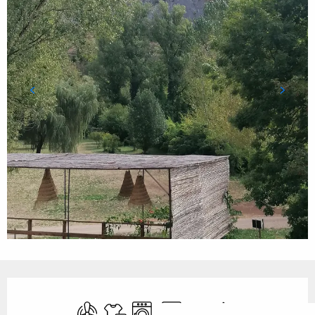
Ouverture et coordonnées
Air conditionné
Draps et linge
Lave linge
Lave vaisselle
WiFi
Jeux pour enfants 