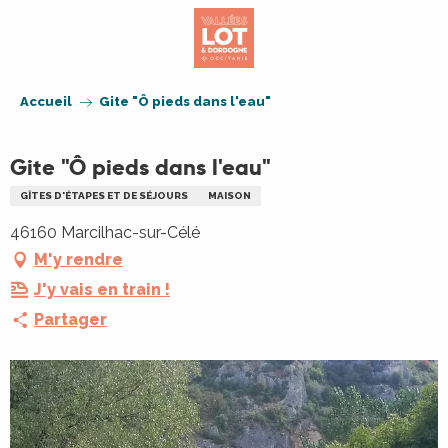
Aller
au
contenu
principal
Accueil
Gite "Ô pieds dans l'eau"
Gite "Ô pieds dans l'eau"
GÎTES D'ÉTAPES ET DE SÉJOURS
MAISON
46160 Marcilhac-sur-Célé
M'y rendre
J'y vais en train !
Partager