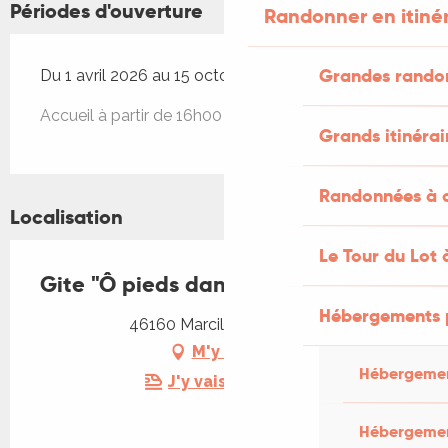
Périodes d'ouverture
Randonner en itiné
Grandes rando
Du 1 avril 2026 au 15 octobre 2026
Accueil à partir de 16h00
Grands itinérai
Randonnées à c
Localisation
Le Tour du Lot 
Gite "Ô pieds dans l'eau"
Hébergements 
46160 Marcilhac-sur-Célé
M'y rendre
Hébergemen
J'y vais en train !
Hébergemen