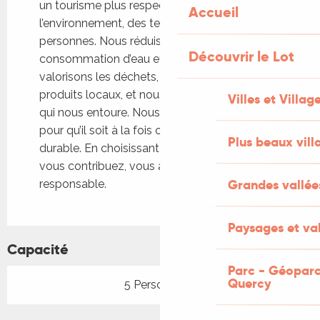
un tourisme plus respectueux de
Accueil
l’environnement, des territoires et des
personnes. Nous réduisons notre
Découvrir le Lot
consommation d’eau et d’énergie, nous trions et
valorisons les déchets, nous privilégions les
produits locaux, et nous protégeons la nature
Villes et Villag
qui nous entoure. Nous avons conçu ce lieu
pour qu’il soit à la fois confortable, autonome et
Plus beaux vill
durable. En choisissant notre hébergement,
vous contribuez, vous aussi, à un voyage plus
Grandes vallée
responsable.
Paysages et val
Capacité
Parc - Géoparc
Quercy
5 Personne(s)