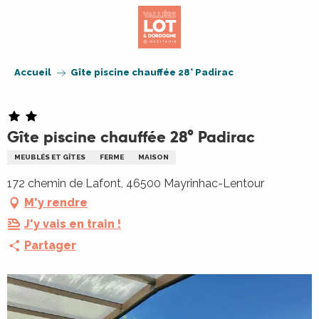
Aller
au
contenu
principal
Accueil
Gîte piscine chauffée 28° Padirac
Gîte piscine chauffée 28° Padirac
MEUBLÉS ET GÎTES
FERME
MAISON
172 chemin de Lafont, 46500 Mayrinhac-Lentour
M'y rendre
J'y vais en train !
Partager