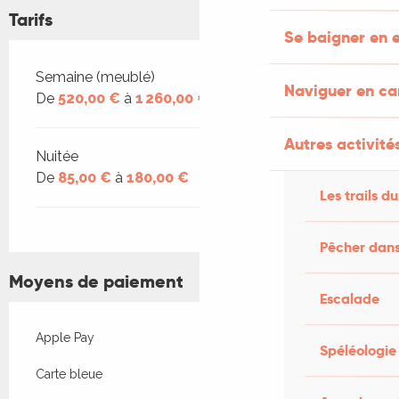
Tarifs
Se baigner en e
Tarifs 2026
Semaine (meublé)
Naviguer en c
De
520,00 €
à
1 260,00 €
Autres activités
Nuitée
De
85,00 €
à
180,00 €
Les trails du
Pêcher dans
Moyens de paiement
Escalade
Apple Pay
Spéléologie
Carte bleue