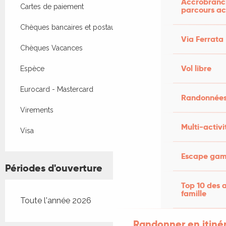
Accrobranch
Cartes de paiement
parcours ac
Chèques bancaires et postaux
Via Ferrata
Chèques Vacances
Vol libre
Espèce
Eurocard - Mastercard
Randonnées
Virements
Multi-activi
Visa
Escape game
Périodes d'ouverture
Top 10 des a
famille
Toute l'année 2026
Randonner en itiné