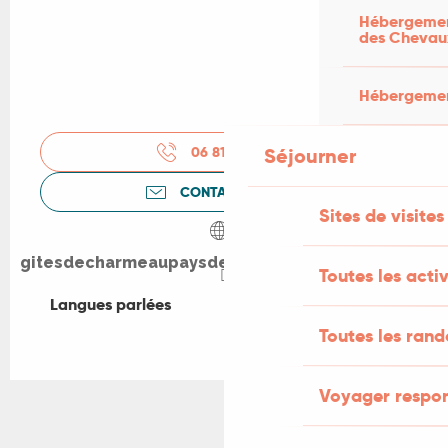
Hébergement
des Chevau
Hébergement
06 81 13 50
▒▒
Séjourner
CONTACTEZ-NOUS
Sites de visites
gitesdecharmeaupaysdepadirac.ellohaweb.com
Toutes les activ
Langues parlées
Langues parlées
Toutes les ran
Voyager respo