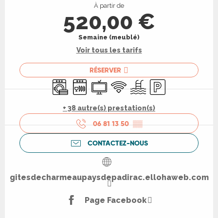
À partir de
520,00 €
Semaine (meublé)
Voir tous les tarifs
RÉSERVER
Lave linge
Lave vaisselle
Télévision
WiFi
Piscine
Parking
+ 38 autre(s) prestation(s)
06 81 13 50
▒▒
CONTACTEZ-NOUS
gitesdecharmeaupaysdepadirac.ellohaweb.com
Page Facebook