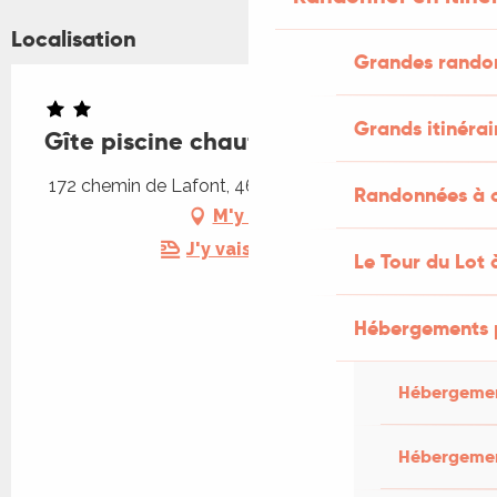
Localisation
Grandes rando
Grands itinérai
Gîte piscine chauffée 28° Padirac
172 chemin de Lafont, 46500 Mayrinhac-Lentour
Randonnées à c
M'y rendre
J'y vais en train !
Le Tour du Lot 
Hébergements 
Hébergemen
Hébergemen