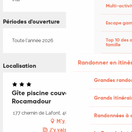
Multi-activi
Périodes d'ouverture
Escape game
Top 10 des a
Toute l'année 2026
famille
Randonner en itiné
Localisation
Grandes rando
Gîte piscine couverte chauffée
Grands itinérai
Rocamadour
177 chemin de Lafont, 46500 Mayrinhac-Lentour
Randonnées à c
M'y rendre
J'y vais en train !