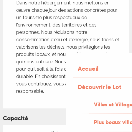
Dans notre hébergement, nous mettons en
œuvre chaque jour des actions concrètes pour
un tourisme plus respectueux de
l’environnement, des territoires et des
personnes. Nous réduisons notre
consommation d’eau et d’énergie, nous trions et
valorisons les déchets, nous privilégions les
produits locaux, et nous protégeons la nature
qui nous entoure. Nous avons conçu ce lieu
Accueil
pour qu’il soit à la fois confortable, autonome et
durable. En choisissant notre hébergement,
vous contribuez, vous aussi, à un voyage plus
Découvrir le Lot
responsable.
Villes et Villag
Capacité
Plus beaux vill