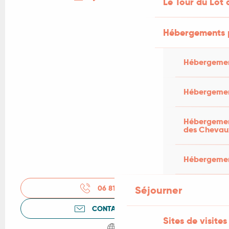
Le Tour du Lot 
Hébergements 
Hébergemen
Hébergemen
Hébergement
des Chevau
Hébergement
06 81 13 50
▒▒
Séjourner
CONTACTEZ-NOUS
Sites de visites