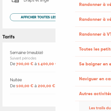
Draps et linge
Randonner à v
AFFICHER TOUTES LES PRESTATIONS
Randonner à vé
Randonner à V
Tarifs
Toutes les peti
Tarifs 2026
Semaine (meublé)
Suivant périodes
Se baigner en e
De
700,00 €
à
1 400,00 €
Naviguer en c
Nuitée
De
100,00 €
à
200,00 €
Autres activités
Les trails du