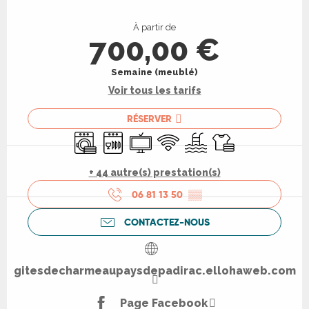
Ouverture et coordonnées
À partir de
700,00 €
Semaine (meublé)
Voir tous les tarifs
RÉSERVER
Lave linge
Lave vaisselle
Télévision
WiFi
Piscine
Draps et linge
+ 44 autre(s) prestation(s)
06 81 13 50
▒▒
CONTACTEZ-NOUS
gitesdecharmeaupaysdepadirac.ellohaweb.com
Page Facebook