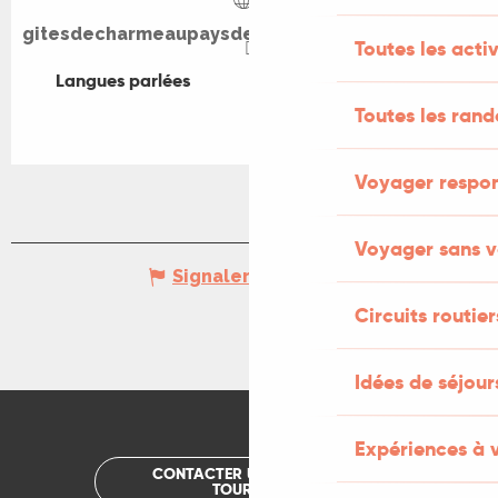
gitesdecharmeaupaysdepadirac.ellohaweb.com
Toutes les activ
Langues parlées
Langues parlées
Toutes les ran
Voyager respo
Voyager sans v
Signaler une erreur
Circuits routier
Idées de séjou
Expériences à 
CONTACTER UN OFFICE DE
TOURISME