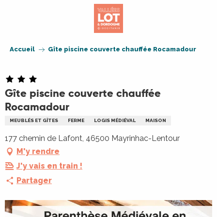
Aller
au
contenu
principal
Accueil
Gîte piscine couverte chauffée Rocamadour
Gîte piscine couverte chauffée
Rocamadour
MEUBLÉS ET GÎTES
FERME
LOGIS MÉDIÉVAL
MAISON
177 chemin de Lafont, 46500 Mayrinhac-Lentour
M'y rendre
J'y vais en train !
Partager