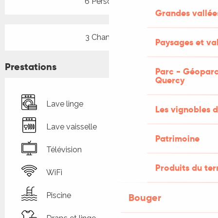
6 Personne(s)
Grandes vallée
3 Chambre(s)
Paysages et val
Prestations
Parc - Géoparc
Quercy
Lave linge
Les vignobles d
Lave vaisselle
Patrimoine
Télévision
Produits du ter
WiFi
Piscine
Bouger