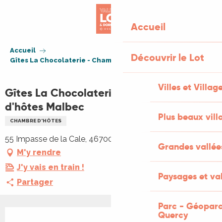
Aller
au
Accueil
contenu
principal
Accueil
Découvrir le Lot
Gîtes La Chocolaterie - Chambre d'hôtes Malbec
Villes et Villag
Gîtes La Chocolaterie - Chambre
d'hôtes Malbec
Plus beaux vill
CHAMBRE D'HÔTES
55 Impasse de la Cale, 46700 Vire-sur-Lot
Grandes vallée
M'y rendre
J'y vais en train !
Paysages et val
Partager
Parc - Géoparc
Ouverture et coordonnées
Quercy