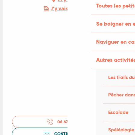
Toutes les peti
J'y vais en train !
Se baigner en e
Naviguer en c
Autres activités
Les trails du
Pêcher dans
Escalade
06 63 47 83
▒▒
Spéléologie
CONTACTEZ-NOUS