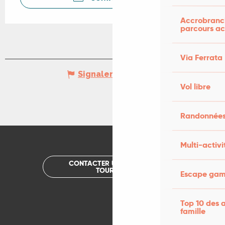
Accrobranch
parcours ac
Via Ferrata
Signaler une erreur
Vol libre
Randonnées
Multi-activi
CONTACTER UN OFFICE DE
TOURISME
Escape game
Top 10 des a
famille