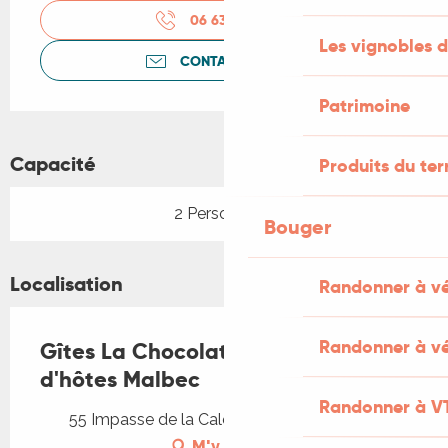
06 63 47 83
▒▒
Les vignobles d
CONTACTEZ-NOUS
Patrimoine
Capacité
Produits du ter
2 Personne(s)
Bouger
Localisation
Randonner à v
Randonner à vé
Gîtes La Chocolaterie - Chambre
d'hôtes Malbec
Randonner à V
55 Impasse de la Cale, 46700 Vire-sur-Lot
M'y rendre