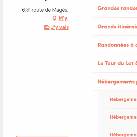
Grandes rando
635 route de Magès, 46500 Rocamadour
M'y rendre
Grands itinérai
J'y vais en train !
Randonnées à c
Le Tour du Lot 
Hébergements 
Hébergemen
Hébergemen
Hébergement