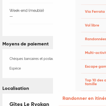
Week-end (meublé)
Via Ferrata
—
Vol libre
Randonnées
Moyens de paiement
Multi-activi
Chèques bancaires et postaux
Escape game
Espèce
Top 10 des a
famille
Localisation
Randonner en itiné
Gîtes Le Ryokan