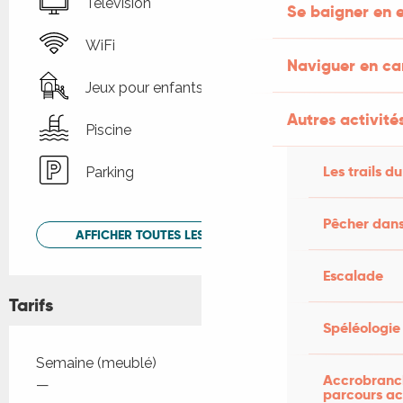
Télévision
Se baigner en e
WiFi
Naviguer en c
Jeux pour enfants / Espace jeux
Autres activités
Piscine
Les trails du
Parking
Pêcher dans
AFFICHER TOUTES LES PRESTATIONS
Escalade
Tarifs
Spéléologie
Tarifs 2026
Semaine (meublé)
Accrobranch
—
parcours ac