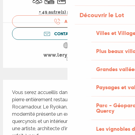
+ 49 autre(s) prestation(s)
Découvrir le Lot
APPELER
Villes et Villag
CONTACTEZ-NOUS
Plus beaux vill
www.leryokan.com
Grandes vallée
Description
Paysages et val
Vous serez accueillis dans une ancienne ferme en 
pierre entièrement restaurée à 2Km du site de 
Parc - Géoparc
Rocamadour. Le Ryokan, alliant tradition et 
Quercy
modernité présente un extérieur dans le style 
quercynois et un intérieur conçu et aménagé par 
Les vignobles d
une artiste, architecte d'intérieur où tout y a été 