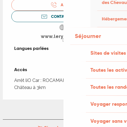
des Chevau
APPELER
CONTACTEZ-NOUS
Hébergement
Séjourner
www.leryokan.com
Langues parlées
Langues parlées
Sites de visites
Accès
Accès
Toutes les activ
Arrêt liO Car : ROCAMADOUR - Ascenseur
Toutes les ran
Château à 3km
Voyager respo
Voyager sans v