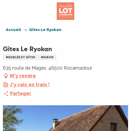
Aller
au
contenu
principal
Accueil
Gîtes Le Ryokan
Gîtes Le Ryokan
MEUBLÉS ET GÎTES
MAISON
635 route de Magès, 46500 Rocamadour
M'y rendre
J'y vais en train !
Partager