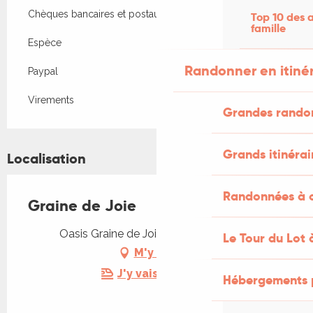
Chèques bancaires et postaux
Top 10 des a
famille
Espèce
Randonner en itiné
Paypal
Virements
Grandes rando
Grands itinérai
Localisation
Randonnées à c
Graine de Joie
Oasis Graine de Joie, 46330 Cabrerets
Le Tour du Lot 
M'y rendre
J'y vais en train !
Hébergements 