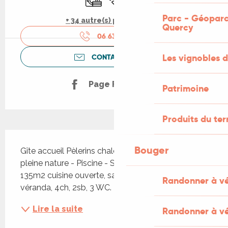
Parc - Géoparc
+ 34 autre(s) prestation(s)
Quercy
06 63 52 97
▒▒
Les vignobles d
CONTACTEZ-NOUS
Page Facebook
Patrimoine
Produits du ter
Description
Bouger
Gîte accueil Pèlerins chaleureux et musical en 
pleine nature - Piscine - Spa. Beau chalet bois de 
135m2 cuisine ouverte, salle à manger salon, 
Randonner à v
véranda, 4ch, 2sb, 3 WC.
Lire la suite
Randonner à vé