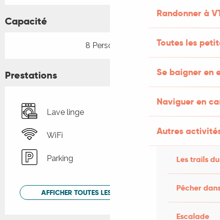
Randonner à V
Capacité
Toutes les peti
8 Personne(s)
Se baigner en e
Prestations
Naviguer en c
Lave linge
Autres activités
WiFi
Parking
Les trails du
Pêcher dans
AFFICHER TOUTES LES PRESTATIONS
Escalade