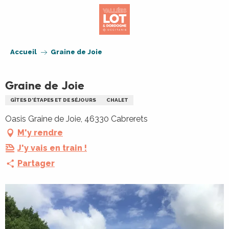
Aller
au
contenu
principal
Accueil
Graine de Joie
Graine de Joie
GÎTES D'ÉTAPES ET DE SÉJOURS
CHALET
Oasis Graine de Joie, 46330 Cabrerets
M'y rendre
J'y vais en train !
Partager