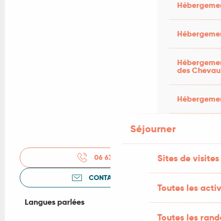
Hébergemen
Hébergemen
Hébergement
des Chevau
Hébergement
Séjourner
Sites de visites
06 63 52 97
▒▒
CONTACTEZ-NOUS
Toutes les activ
Langues parlées
Langues parlées
Toutes les ran