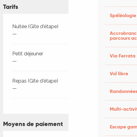
Tarifs
Spéléologie
Tarifs 2026
Nuitée (Gîte d'étape)
Accrobranch
—
parcours ac
Petit déjeuner
Via Ferrata
—
Vol libre
Repas (Gîte d'étape)
—
Randonnées
Multi-activi
Moyens de paiement
Escape game