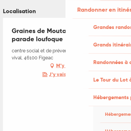
Randonner en itiné
Localisation
Grandes rando
Graines de Moutards à Figeac : la
parade loufoque
Grands itinérai
centre social et de prévention, centre social, place
vival, 46100 Figeac
Randonnées à c
M'y rendre
J'y vais en train !
Le Tour du Lot 
Hébergements 
Hébergemen