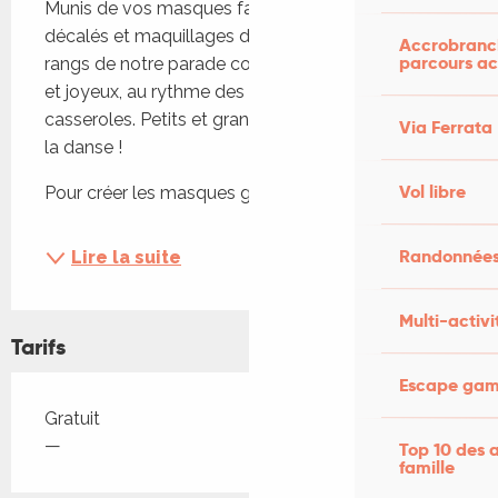
Munis de vos masques farfelus, costumes 
décalés et maquillages de fête, venez grossir les 
Accrobranch
parcours ac
rangs de notre parade colorée! Un cortège unique 
et joyeux, au rythme des tambours et autres 
casseroles. Petits et grands enfants entrez dans 
Via Ferrata
la danse !
Vol libre
Pour créer les masques géants qui...
Randonnées
Lire la suite
Multi-activi
Tarifs
Escape game
Tarifs 2026
Gratuit
—
Top 10 des a
famille