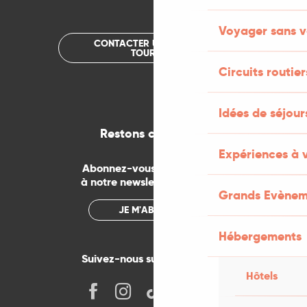
Voyager sans v
CONTACTER UN OFFICE DE
TOURISME
Circuits routier
Idées de séjou
Restons connectés
Expériences à 
Abonnez-vous gratuitement
à notre newsletter mensuelle
Grands Evènem
JE M'ABONNE
Hébergements
Suivez-nous sur les réseaux !
Hôtels