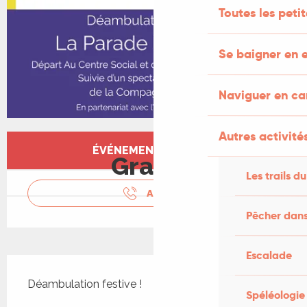
Toutes les peti
Se baigner en e
Naviguer en c
Autres activités
Ouverture et coordonnées
ÉVÉNEMENT TERMINÉ
Gratuit
Les trails du
APPELER
Pêcher dans
Escalade
Description
Déambulation festive !
Spéléologie