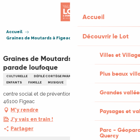
Aller
au
Accueil
contenu
principal
Accueil
Découvrir le Lot
Graines de Moutards à Figeac : la parade loufoque
Villes et Villag
Graines de Moutards à Figeac : la
parade loufoque
Plus beaux vill
CULTURELLE
DÉFILÉ CORTÈGE PARADE
EVÉNEMENT JEUNE PUBLIC
ENFANTS
FAMILLE
MUSIQUE
Grandes vallée
centre social et de prévention, centre social, place vival,
46100 Figeac
M'y rendre
Paysages et val
J'y vais en train !
Partager
Parc - Géoparc
Quercy