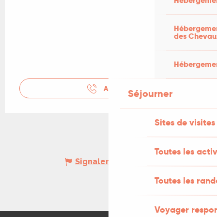
Hébergemen
Hébergement
des Chevau
Hébergement
APPELER
Séjourner
Sites de visites
Toutes les activ
Signaler une erreur
Toutes les ran
Voyager respo