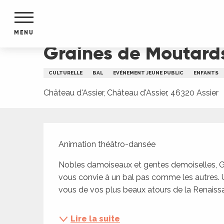
Aller
Accueil
Graines de Moutards au château d'Assier
au
contenu
MENU
principal
Graines de Moutards
NTS
MENTS
CULTURELLE
BAL
EVÉNEMENT JEUNE PUBLIC
ENFANTS
S
URS
Château d'Assier, Château d'Assier, 46320 Assier
Description
du Lot
Animation théâtro-dansée
dans
s le
Nobles damoiseaux et gentes demoiselles, Gali
vous convie à un bal pas comme les autres. 
vous de vos plus beaux atours de la Renaissa
e
Lire la suite