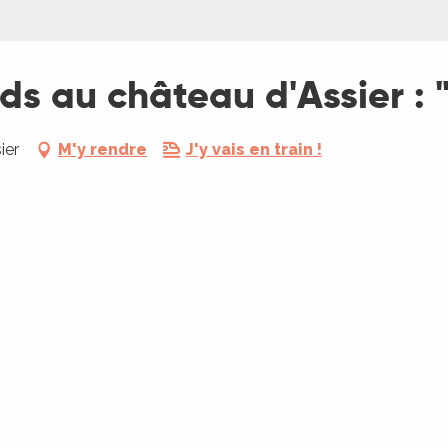
s au château d'Assier : "
ier
M'y rendre
J'y vais en train !