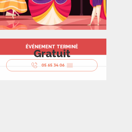
Ouverture et coord
ÉVÉNEMENT TERMINÉ
Gratuit
05 65 34 06
▒▒