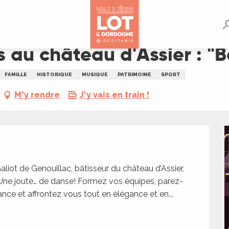
 : "Battle Royale"
 au château d'Assier : "B
FAMILLE
HISTORIQUE
MUSIQUE
PATRIMOINE
SPORT
M'y rendre
J'y vais en train !
ot de Genouillac, bâtisseur du château d’Assier, 
Une joute… de danse! Formez vos équipes, parez-
nce et affrontez vous tout en élégance et en...