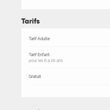
ches,
 et
car
Tarifs
ues
a
Tarifs 2026
Tarif Adulte
ents
es
Tarif Enfant
ents
pour les 6 à 26 ans
es
ités
Gratuit
ames
piste
 faire