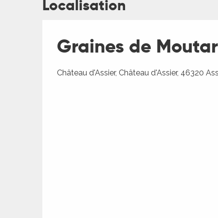
Localisation
ages
Graines de Moutard
Château d'Assier, Château d'Assier, 46320 Ass
es
es