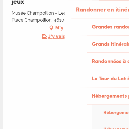
jeux
Randonner en itiné
Musée Champollion - Les Écritures du Monde,
Place Champollion, 46100 Figeac
Grandes rando
M'y rendre
J'y vais en train !
Grands itinérai
Randonnées à c
Le Tour du Lot 
Hébergements 
Hébergemen