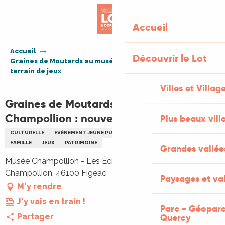
Aller
au
Accueil
contenu
principal
Accueil
Découvrir le Lot
Graines de Moutards au musée Champollion : nouveau
terrain de jeux
Villes et Villag
Graines de Moutards au musée
Champollion : nouveau terrain de jeux
Plus beaux vill
CULTURELLE
EVÉNEMENT JEUNE PUBLIC
RENCONTRES
ENFANTS
FAMILLE
JEUX
PATRIMOINE
Grandes vallée
Musée Champollion - Les Écritures du Monde, Place
Champollion, 46100 Figeac
Paysages et val
M'y rendre
J'y vais en train !
Parc - Géoparc
Partager
Quercy