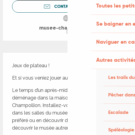
Toutes les peti
CONTACTEZ-NOUS
Se baigner en e
musee-champollion.fr
Naviguer en c
Description
Autres activités
Jeux de plateau !
Les trails du
Et si vous veniez jouer au musée ?
Le temps d’un après-midi, la ludothèque 
Pêcher dans
déménage dans la maison natale de 
Champollion. Installez-vous confortablement 
Escalade
dans les salles du musée pour jouer à votre jeu 
préféré ou en découvrir de nouveaux. De quoi 
découvrir le musée autrement!
Spéléologie