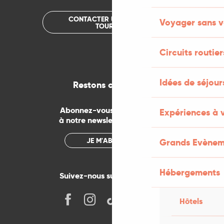
CONTACTER UN OFFICE DE
Voyager sans v
TOURISME
Circuits routier
Idées de séjou
Restons connectés
Abonnez-vous gratuitement
Expériences à 
à notre newsletter mensuelle
JE M'ABONNE
Grands Evènem
Hébergements
Suivez-nous sur les réseaux !
Hôtels