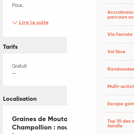
Pour...
Accrobranch
parcours ac
Lire la suite
Via Ferrata
Tarifs
Vol libre
Tarifs 2026
Gratuit
Randonnées
—
Multi-activi
Localisation
Escape game
Graines de Moutards au musée
Top 10 des a
famille
Champollion : nouveau terrain de