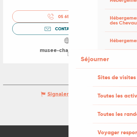
Hébergemen
05 65 50 31
▒▒
Hébergement
des Chevau
CONTACTEZ-NOUS
Hébergement
musee-champollion.fr
Séjourner
Sites de visites
Signaler une erreur
Toutes les activ
Toutes les ran
Voyager respo