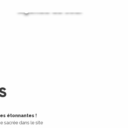
Agenda du Jour
Agenda du Week-End
LIRE LA SUITE
LIRE LA SUITE
S
les étonnantes !
 sacrée dans le site