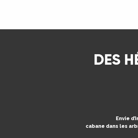
ns
LIRE LA SUITE
ue
DES H
Envie d’
cabane dans les arbr