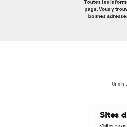
Toutes les inform
ches,
page. Vous y trouv
 et
bonnes adresses 
car
ues
a
ents
es
ents
es
ités
Une mul
ames
piste
Sites d
 faire
Visites de gr