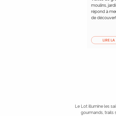
moulins, jardi
répond à merv
de découver
LIRE LA
Le Lot illumine les sa
gourmands, trails s