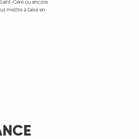
 Saint-Céré ou encore
Les Montgolfiades à
s mettre à l’aise en
Rocamadour
Rocamadour
LIRE LA SUITE
ANCE