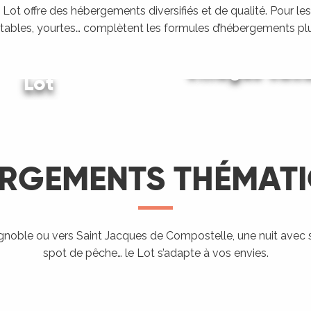
Lot offre des hébergements diversifiés et de qualité. Pour les
tables, yourtes… complètent les formules d’hébergements plu
ing dans le
Villages vac
Lot
Gîtes et locations
LIRE LA SUITE
LIRE LA SUITE
LIRE LA SUITE
RGEMENTS THÉMAT
Hébergement
proposant
l’accueil des
ignoble ou vers Saint Jacques de Compostelle, une nuit avec 
Aires de
Hé
spot de pêche… le Lot s’adapte à vos envies.
ndo Etape
Chevaux
campings-car
ra
LIRE LA SUITE
LIRE LA SUITE