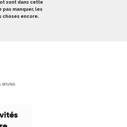
ot sont dans cette
ne pas manquer, les
es choses encore.
s envies
vités
ure