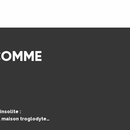
LIRE LA SUITE
 COMME
nsolite :
e, maison troglodyte…