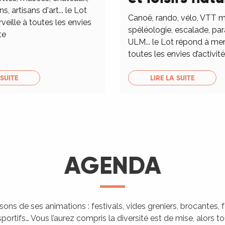
ns, artisans d'art... le Lot
Canoë, rando, vélo, VTT m
eille à toutes les envies
spéléologie, escalade, pa
te
ULM... le Lot répond à mer
toutes les envies d’activités
 SUITE
LIRE LA SUITE
AGENDA
isons de ses animations : festivals, vides greniers, brocantes,
portifs… Vous l’aurez compris la diversité est de mise, alors 