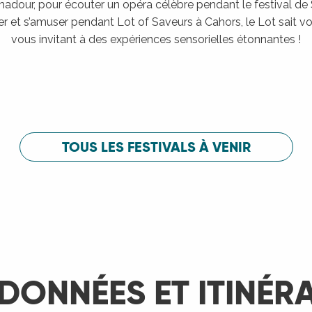
adour, pour écouter un opéra célèbre pendant le festival de
er et s’amuser pendant Lot of Saveurs à Cahors, le Lot sait vou
vous invitant à des expériences sensorielles étonnantes !
Festival de Saint-Céré
c
Festival de 
LIRE LA SUITE
LIRE LA SUITE
TOUS LES FESTIVALS À VENIR
DONNÉES ET ITINÉR