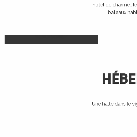
hôtel de charme… le 
bateaux habi
Camp
Hôtels
LIRE LA SUITE
HÉBE
R
ts
Une halte dans le v
Bateaux
Accueil Vélo
Ra
habitables
rs
LIRE LA SUITE