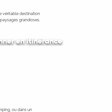
 véritable destination
s paysages grandioses.
ner en itinérance
 en car et en train
amping, ou dans un