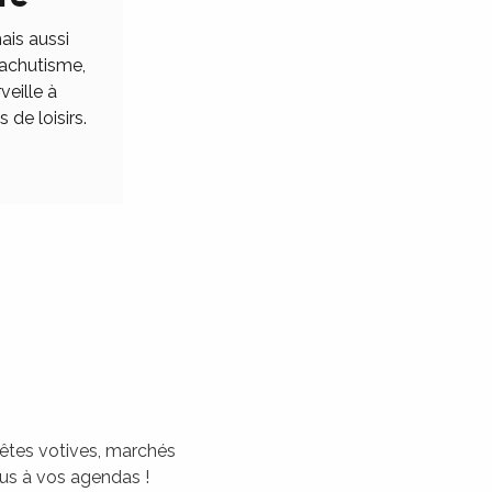
ais aussi
rachutisme,
veille à
 de loisirs.
 fêtes votives, marchés
tous à vos agendas !