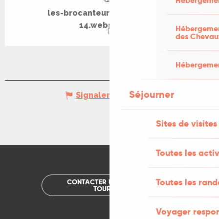
Hébergemen
les-brocanteurs-du-figeacois-
14.webself.net
Hébergement
des Chevau
Hébergement
Séjourner
Signaler une erreur
Sites de visites
Toutes les activ
Toutes les ran
CONTACTER UN OFFICE DE
TOURISME
Voyager respo