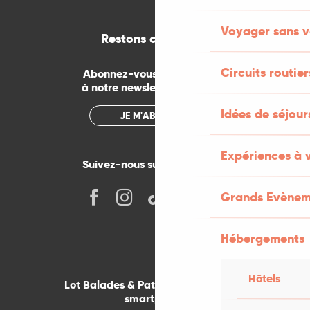
Voyager sans v
Restons connectés
Circuits routier
Abonnez-vous gratuitement
à notre newsletter mensuelle
Idées de séjou
JE M'ABONNE
Expériences à 
Suivez-nous sur les réseaux !
Grands Evènem
Hébergements
Hôtels
Lot Balades & Patrimoines sur votre
smartphone