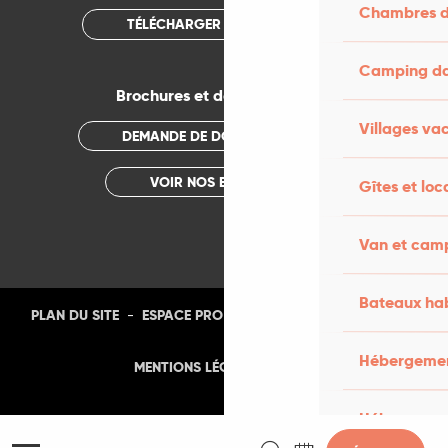
Chambres d
TÉLÉCHARGER L'APPLICATION
Camping dan
Brochures et documentations
Villages va
DEMANDE DE DOCUMENTATION
VOIR NOS BROCHURES
Gîtes et loc
Van et cam
Bateaux hab
-
-
-
-
PLAN DU SITE
ESPACE PRO
PRESSE
PHOTOTHÈQUE
Hébergement
-
MENTIONS LÉGALES
CGU
Hébergemen
Recherche