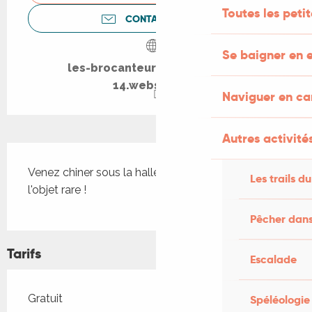
Toutes les peti
CONTACTEZ-NOUS
Se baigner en e
les-brocanteurs-du-figeacois-
14.webself.net
Naviguer en c
Autres activités
Description
Venez chiner sous la halle à Figeac et dénicher 
Les trails du
l'objet rare !
Pêcher dans
Tarifs
Escalade
Tarifs 2026
Gratuit
Spéléologie