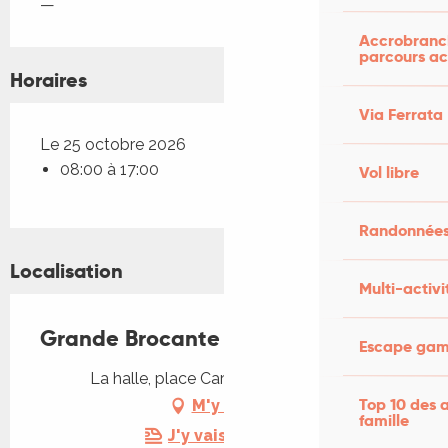
—
Accrobranch
parcours ac
Horaires
Via Ferrata
Le 25 octobre 2026
08:00 à 17:00
Vol libre
Randonnées
Localisation
Multi-activi
Grande Brocante à Figeac
Escape game
La halle, place Carnot, 46100 Figeac
Top 10 des a
M'y rendre
famille
J'y vais en train !