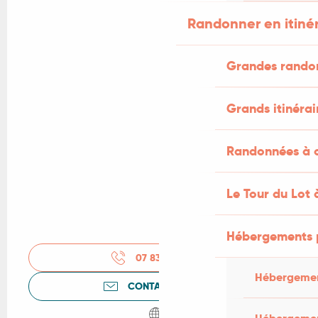
Randonner en itiné
Grandes rando
Grands itinérai
Randonnées à c
Le Tour du Lot 
Hébergements 
07 83 93 18
▒▒
Hébergemen
CONTACTEZ-NOUS