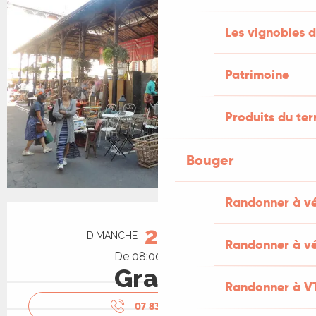
Les vignobles d
Patrimoine
Produits du ter
Bouger
Randonner à v
Ouverture et coordonnées
25
DIMANCHE
OCTOBRE
Randonner à vé
De 08:00 à 17:00
Gratuit
Randonner à V
07 83 93 18
▒▒