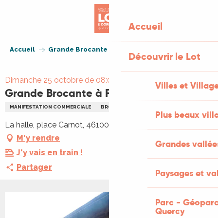
Aller
au
Accueil
contenu
principal
Accueil
Grande Brocante à Figeac
Découvrir le Lot
Dimanche 25 octobre de 08:00 à 17:00
Villes et Villag
Grande Brocante à Figeac
MANIFESTATION COMMERCIALE
BROCANTE
Plus beaux vill
La halle, place Carnot, 46100 Figeac
M'y rendre
Grandes vallée
J'y vais en train !
Partager
Paysages et val
Parc - Géoparc
Quercy