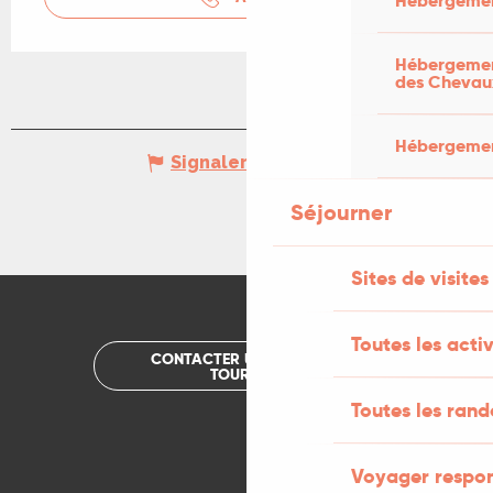
Hébergemen
Hébergement
des Chevau
Hébergement
Signaler une erreur
Séjourner
Sites de visites
Toutes les activ
CONTACTER UN OFFICE DE
TOURISME
Toutes les ran
Voyager respo