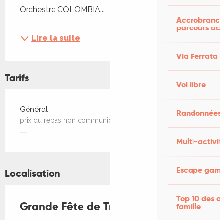
Orchestre COLOMBIA...
Accrobranch
parcours ac
Lire la suite
Via Ferrata
Tarifs
Vol libre
Tarifs 2026
Général
Randonnées
prix du repas non communiqué
—
Multi-activi
Escape game
Localisation
Top 10 des a
Grande Fête de Trébaïx
famille