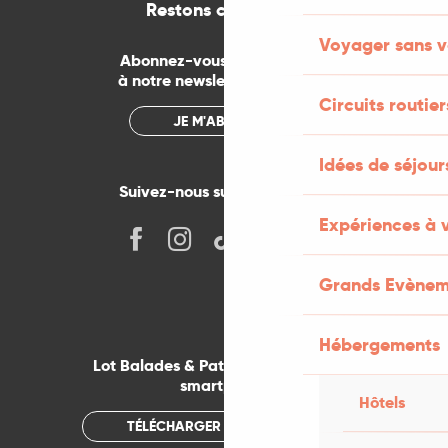
Restons connectés
Voyager sans v
Abonnez-vous gratuitement
à notre newsletter mensuelle
Circuits routier
JE M'ABONNE
Idées de séjou
Suivez-nous sur les réseaux !
Expériences à 
Grands Evènem
Hébergements
Lot Balades & Patrimoines sur votre
smartphone
Hôtels
TÉLÉCHARGER L'APPLICATION