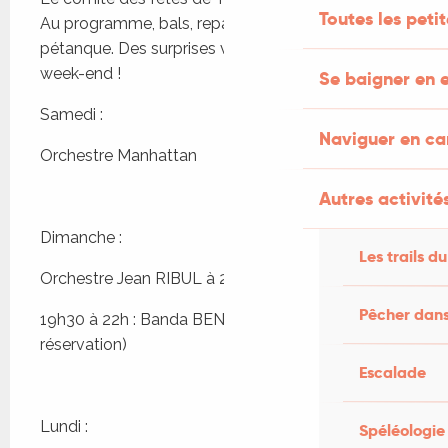
Toutes les peti
Au programme, bals, repas et concours de 
pétanque. Des surprises vous attendent tout le 
week-end !
Se baigner en e
Samedi :
Naviguer en c
Orchestre Manhattan
Autres activités
Dimanche :
Les trails du
Orchestre Jean RIBUL à 22h
Pêcher dans
19h30 à 22h : Banda BEN avec restauration (sans 
réservation)
Escalade
Lundi :
Spéléologie