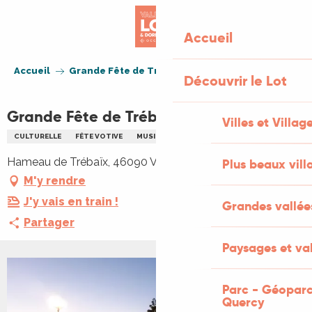
Aller
au
Accueil
contenu
principal
Accueil
Grande Fête de Trébaïx
Découvrir le Lot
Grande Fête de Trébaïx
Villes et Villag
CULTURELLE
FÊTE VOTIVE
MUSIQUE
PÉTANQUE
REPAS
Hameau de Trébaïx, 46090 Villesèque
Plus beaux vill
M'y rendre
J'y vais en train !
Grandes vallée
Partager
Paysages et val
Parc - Géoparc
Quercy