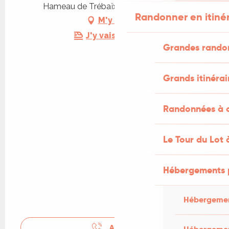
Hameau de Trébaïx, 46090 Villesèque
Randonner en itiné
M'y rendre
J'y vais en train !
Grandes rando
Grands itinérai
Randonnées à c
Le Tour du Lot 
Hébergements 
Hébergemen
APPELER